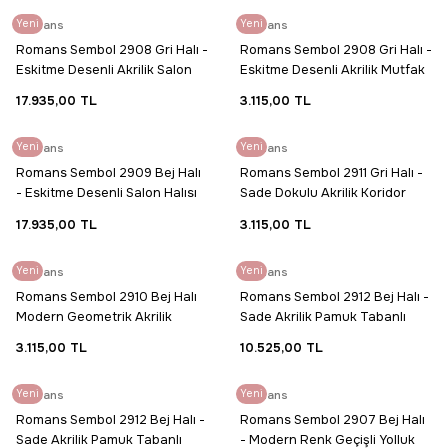
Yeni
Romans
Yeni
Romans
Romans Sembol 2908 Gri Halı -
Romans Sembol 2908 Gri Halı -
Eskitme Desenli Akrilik Salon
Eskitme Desenli Akrilik Mutfak
Halısı
Halısı
17.935,00 TL
3.115,00 TL
Yeni
Romans
Yeni
Romans
Romans Sembol 2909 Bej Halı
Romans Sembol 2911 Gri Halı -
- Eskitme Desenli Salon Halısı
Sade Dokulu Akrilik Koridor
Halısı
17.935,00 TL
3.115,00 TL
Yeni
Romans
Yeni
Romans
Romans Sembol 2910 Bej Halı
Romans Sembol 2912 Bej Halı -
Modern Geometrik Akrilik
Sade Akrilik Pamuk Tabanlı
Koridor Halısı
Salon Halısı
3.115,00 TL
10.525,00 TL
Yeni
Romans
Yeni
Romans
Romans Sembol 2912 Bej Halı -
Romans Sembol 2907 Bej Halı
Sade Akrilik Pamuk Tabanlı
- Modern Renk Geçişli Yolluk