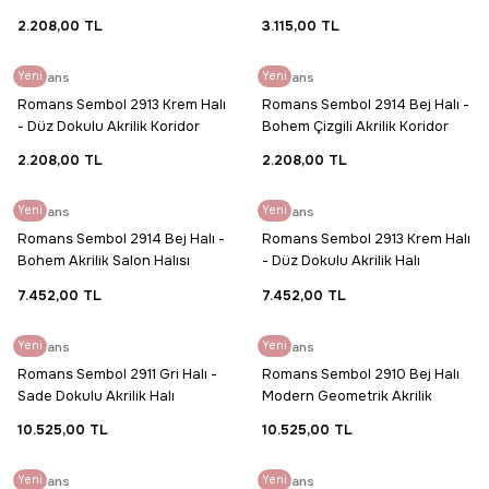
Koridor Halısı
Halı
2.208,00 TL
3.115,00 TL
Yeni
Romans
Yeni
Romans
Romans Sembol 2913 Krem Halı
Romans Sembol 2914 Bej Halı -
- Düz Dokulu Akrilik Koridor
Bohem Çizgili Akrilik Koridor
Halısı
Halısı
2.208,00 TL
2.208,00 TL
Yeni
Romans
Yeni
Romans
Romans Sembol 2914 Bej Halı -
Romans Sembol 2913 Krem Halı
Bohem Akrilik Salon Halısı
- Düz Dokulu Akrilik Halı
7.452,00 TL
7.452,00 TL
Yeni
Romans
Yeni
Romans
Romans Sembol 2911 Gri Halı -
Romans Sembol 2910 Bej Halı
Sade Dokulu Akrilik Halı
Modern Geometrik Akrilik
Mutfak Halısı
10.525,00 TL
10.525,00 TL
Yeni
Romans
Yeni
Romans