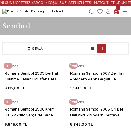
NI GÜN ÜCRETSİZ KARGO
KOŞULSUZ İADE
HIZLI TESLİMAT
OUTLET ÜRÜNLERDE
Sembol
SIRALA
Yeni
Romans
Yeni
Romans
Romans Sembol 2909 Bej Halı
Romans Sembol 2907 Bej Halı
Eskitme Desenli Mutfak Halısı
- Modern Renk Geçişli Halı
3.115,00 TL
17.935,00 TL
Yeni
Romans
Yeni
Romans
Romans Sembol 2906 Krem
Romans Sembol 2905 Gri Bej
Halı- Akrilik Çerçeveli Sade
Halı Akrilik Modern Çerçeve
Desenli Halı
Desenli Halı
5.845,00 TL
5.845,00 TL