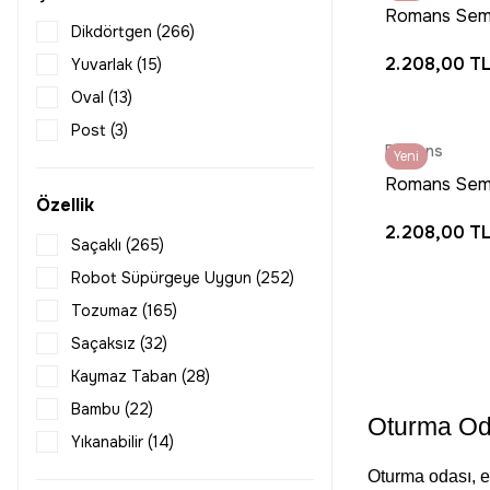
Romans Semb
080x400 (169)
Dikdörtgen (266)
Halı - Eskitm
080x450 (166)
2.208,00 T
Yuvarlak (15)
Akrilik Mutfak
080x500 (169)
Oval (13)
085x150 (3)
Post (3)
085x200 (3)
Romans
Yeni
100x100 (29)
Romans Semb
Özellik
Halı - Sade A
100x120 (13)
2.208,00 T
Tabanlı Korid
100x150 (167)
Saçaklı (265)
100x160 (1)
Robot Süpürgeye Uygun (252)
100x200 (290)
Tozumaz (165)
100x220 (8)
Saçaksız (32)
100x225 (12)
Kaymaz Taban (28)
100x250 (169)
Bambu (22)
Oturma Odas
100x270 (18)
Yıkanabilir (14)
100x300 (289)
Oturma odası, ev