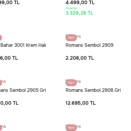
99,00 TL
4.499,00 TL
 Bej Salon Halısı
Vintage Gri Halı
Sepette
3.329,26 TL
HIZLI TESLİMAT
Romans
T 16:30’a KADAR AYNI GÜN
Yeni
KARGO
 Bahar 3001 Krem Halı
Romans Sembol 2909
lik Pamuk Taban
Bej Halı Eskitme Desenli
66,00 TL
2.208,00 TL
ne Halısı
Mutfak Halısı
ans
Romans
Yeni
ans Sembol 2905 Gri
Romans Sembol 2908 Gri
Halı Akrilik Modern
Halı - Eskitme Desenli
40,00 TL
12.695,00 TL
eve Desenli Halı
Akrilik Salon Halısı
ans
Romans
Yeni