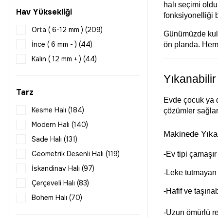
halı seçimi oldu
100x350 (169)
Hav Yüksekliği
fonksiyonelliği 
100x400 (169)
Orta ( 6-12 mm ) (209)
Günümüzde kullan
100x450 (167)
İnce ( 6 mm - ) (44)
ön planda. Hem 
100x500 (167)
Kalın ( 12 mm + ) (44)
120x120 (29)
Yıkanabilir
120x160 (15)
Tarz
120x180 (301)
Evde çocuk ya d
120x185 (3)
Kesme Halı (184)
çözümler sağlar.
120x200 (168)
Modern Halı (140)
Makinede Yıkana
120x230 (15)
Sade Halı (131)
120x250 (163)
Geometrik Desenli Halı (119)
-Ev tipi çamaşı
120x300 (168)
İskandinav Halı (97)
-Leke tutmayan 
120x350 (168)
Çerçeveli Halı (83)
-Hafif ve taşınab
120x400 (168)
Bohem Halı (70)
120x450 (168)
Çizgili Halı (60)
-Uzun ömürlü re