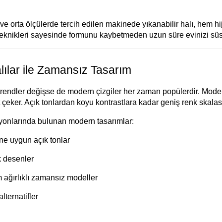
ve orta ölçülerde tercih edilen makinede yıkanabilir halı, hem hi
eknikleri sayesinde formunu kaybetmeden uzun süre evinizi süsl
ılar ile Zamansız Tasarım
endler değişse de modern çizgiler her zaman popülerdir. Modern
 çeker. Açık tonlardan koyu kontrastlara kadar geniş renk skalas
iyonlarında bulunan modern tasarımlar:
ine uygun açık tonlar
k desenler
m ağırlıklı zamansız modeller
alternatifler