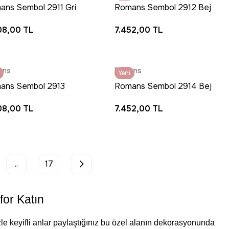
ans Sembol 2911 Gri
Romans Sembol 2912 Bej
 - Sade Dokulu Akrilik
Halı - Sade Akrilik Pamuk
08,00 TL
7.452,00 TL
dor Halısı
Tabanlı Salon Halısı
ans
Romans
Yeni
ans Sembol 2913
Romans Sembol 2914 Bej
 Halı - Düz Dokulu
Halı - Bohem Akrilik Salon
08,00 TL
7.452,00 TL
lik Koridor Halısı
Halısı
..
17
for Katın
nizle keyifli anlar paylaştığınız bu özel alanın dekorasyonunda