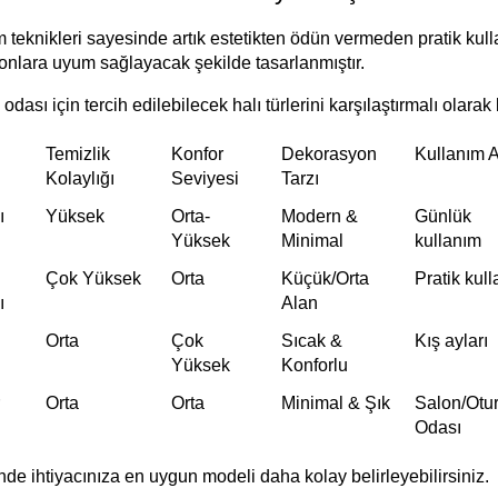
im teknikleri sayesinde artık estetikten ödün vermeden pratik k
onlara uyum sağlayacak şekilde tasarlanmıştır.
ası için tercih edilebilecek halı türlerini karşılaştırmalı olarak b
Temizlik
Konfor
Dekorasyon
Kullanım A
Kolaylığı
Seviyesi
Tarzı
ı
Yüksek
Orta-
Modern &
Günlük
Yüksek
Minimal
kullanım
Çok Yüksek
Orta
Küçük/Orta
Pratik kul
ı
Alan
Orta
Çok
Sıcak &
Kış ayları
Yüksek
Konforlu
Orta
Orta
Minimal & Şık
Salon/Otu
Odası
de ihtiyacınıza en uygun modeli daha kolay belirleyebilirsiniz.