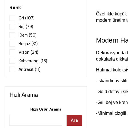
120x500 (168)
Göbekli Halı (24)
Renk
160x160 (31)
Vintage Halı (21)
Özellikle küçük 
Gri (107)
modern üretim t
160x180 (16)
Jüt Halı (18)
Bej (79)
160x200 (169)
Sisal Halı (18)
Krem (50)
Modern Hal
160x220 (7)
Kilim Halı (11)
Beyaz (31)
160x230 (286)
Patchwork Halı (7)
Vizon (24)
Dekorasyonda tr
160x235 (3)
dokularla dikkat
Kahverengi (16)
160x240 (3)
Antrasit (11)
Halınıal koleks
160x250 (169)
Siyah (11)
-İskandinav stil
160x300 (168)
Mavi (10)
160x350 (16)
-Gold detaylı şı
Hızlı Arama
Sarı (10)
160x400 (17)
-Gri, bej ve kre
Kırmızı (5)
200x200 (31)
Hızlı Ürün Arama
Yeşil (5)
-Minimal çizgili 
200x250 (156)
Ara
Renkli (4)
200x290 (264)