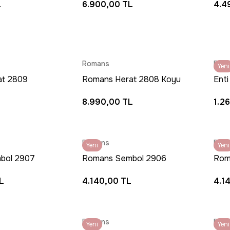
L
6.900,00 TL
4.4
enli Halı
Gri Halı
Krem
Romans
Enti
Yeni
SAA
at 2809
Romans Herat 2808 Koyu
Enti
- Geleneksel
Lacivert Halı - İpeksi
Akri
8.990,00 TL
1.2
n Motifli
Dokulu Desenli Salon
Maki
Halısı
Romans
Rom
Yeni
Yeni
bol 2907
Romans Sembol 2906
Rom
odern Renk
Krem Halı- Akrilik
Bej 
L
4.140,00 TL
4.1
Çerçeveli Sade Desenli
Çerç
Halı
Romans
Rom
Yeni
Yeni