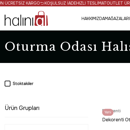
Z KARGO
KOŞULSUZ İADE
HIZLI TESLİMAT
OUTLET ÜRÜNLERDE NET
HAKKIMIZDA
MAĞAZALARI
Oturma Odası Halı
Stoktakiler
Ürün Grupları
Dekorenti
Yeni
Dekorenti Ot
Kırmızı Halı 