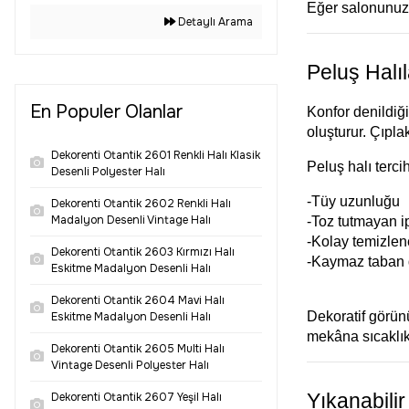
Taba (2)
Eğer salonunuzd
200x300 (44)
Detaylı Arama
240x320 (3)
Peluş Halı
240x340 (34)
En Populer Olanlar
Konfor denildiği
oluşturur. Çıpla
Dekorenti Otantik 2601 Renkli Halı Klasik
Peluş halı terci
Desenli Polyester Halı
-Tüy uzunluğu
Dekorenti Otantik 2602 Renkli Halı
Madalyon Desenli Vintage Halı
-Toz tutmayan ip
-Kolay temizlene
Dekorenti Otantik 2603 Kırmızı Halı
-Kaymaz taban 
Eskitme Madalyon Desenli Halı
Dekorenti Otantik 2604 Mavi Halı
Dekoratif görün
Eskitme Madalyon Desenli Halı
mekâna sıcaklık
Dekorenti Otantik 2605 Multi Halı
Vintage Desenli Polyester Halı
Yıkanabilir
Dekorenti Otantik 2607 Yeşil Halı