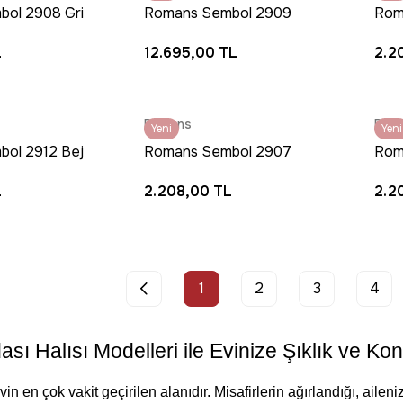
ol 2908 Gri
Romans Sembol 2909
Rom
e Desenli
Bej Halı - Eskitme Desenli
Halı
L
12.695,00 TL
2.2
 Halısı
Salon Halısı
Kori
Romans
Rom
Yeni
Yeni
ol 2912 Bej
Romans Sembol 2907
Rom
krilik Pamuk
Bej Halı - Modern Renk
Krem
L
2.208,00 TL
2.2
or Halısı
Geçişli Yolluk Halı
Akri
1
2
3
4
ı Halısı Modelleri ile Evinize Şıklık ve Kon
in en çok vakit geçirilen alanıdır. Misafirlerin ağırlandığı, aile