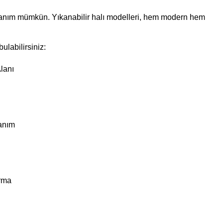
ullanım mümkün. Yıkanabilir halı modelleri, hem modern hem
ulabilirsiniz:
lanı
lanım
rma