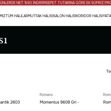
 %50 İNDİRİM
SEPET TUTARINA GÖRE EK SÜPRİZ PROMOSYONLA
MIZ
TÜM HALILAR
MUTFAK HALISI
SALON HALISI
KORİDOR HALISI
YATA
sı
To
Romans
Rom
antik 2603
Momentus 9608 Gri -
Roma
Eskitme
Çerçeve Desenli Modern
Halı