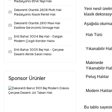
Madalyonlu Etnik Yeşil Halı
Yeni nesil üret
Dekorenti Otantik 2608 Multi Halı
klasik dekorasy
Madalyonlu Klasik Renkli Halı
Dekorenti Otantik 2610 Mavi Halı
Aşağıda oturma od
Eskitme Görünümlü Vintage Halı
Halı Türü
Enti Bahar 3004 Bej Halı - Dalgalı
Modern Çizgili Koridor Halısı
Yıkanabilir Hal
Enti Bahar 3005 Bej Halı - Çerçeve
Desenli Akrilik Salon Halısı
Makinede
Yıkanabilir Hal
Peluş Halılar
Sponsor Ürünler
Modern Halılar
Bu tablo sayesin