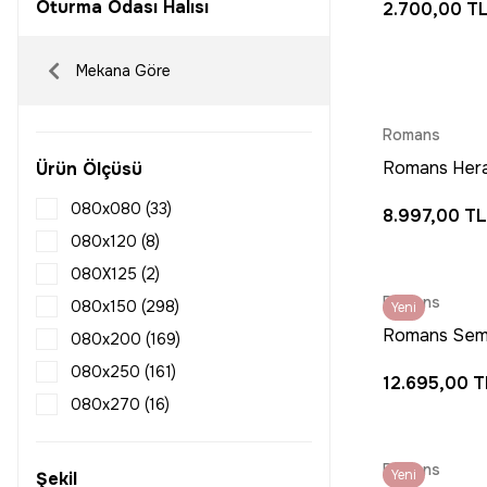
Oturma Odası Halısı
2.700,00 T
Madalyon Des
Mekana Göre
Romans
Romans Her
Ürün Ölçüsü
Kırmızı Halı 
080x080 (33)
8.997,00 TL
Çerçevi Afga
080x120 (8)
Salon Halısı
080X125 (2)
Romans
080x150 (298)
Yeni
Romans Sem
080x200 (169)
Bej Halı - M
080x250 (161)
12.695,00 T
Geçişli Halı
080x270 (16)
080x300 (289)
080x350 (169)
Romans
Yeni
Şekil