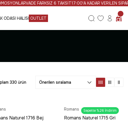
R
VADE FARKSIZ 6 TAKSİT
17:00'A KADAR VERİLEN SİPARİŞLER AYN
K ODASI HALISI
OUTLET
plam 330 ürün
ans
Romans
Sepette %26 İndirim
ns Naturel 1716 Bej
Romans Naturel 1715 Gri
 - Viskon Modern
Halı - Barok Modeli