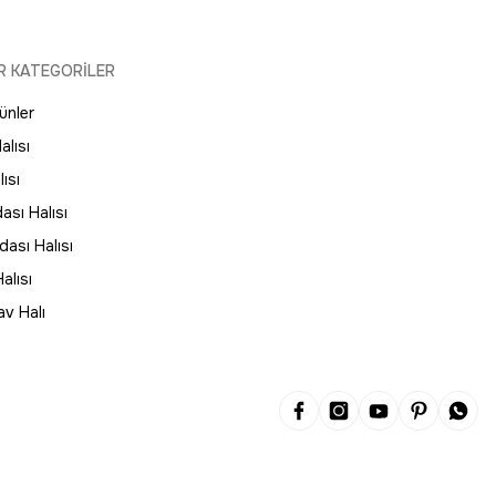
R KATEGORİLER
Görünümlü Vintage Halı
ünler
alısı
ısı
ası Halısı
nik Yeşil Halı
ası Halısı
alısı
av Halı
ı