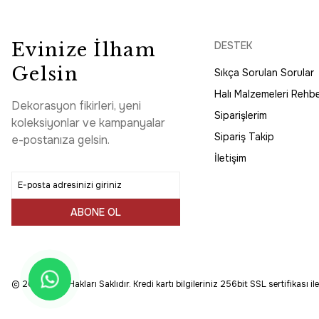
1.540,56 TL
Dekorenti
Evinize İlham
DESTEK
Yeni
Dekorenti Otantik 2603 Kırmızı Halı Eskitme Madalyon De
%30
İndirim
Gelsin
Sıkça Sorulan Sorular
Halı Malzemeleri Rehbe
2.306,50 TL
3.295,00 TL
Dekorasyon fikirleri, yeni
Siparişlerim
koleksiyonlar ve kampanyalar
Dekorenti
Yeni
Sipariş Takip
e-postanıza gelsin.
Dekorenti Otantik 2608 Multi Halı Madalyonlu Klasik Renkl
%30
İndirim
İletişim
2.306,50 TL
3.295,00 TL
ABONE OL
© 2025 Tüm Hakları Saklıdır. Kredi kartı bilgileriniz 256bit SSL sertifikası i