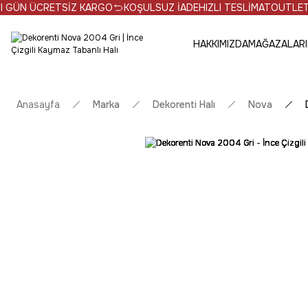
N ÜCRETSİZ KARGO
KOŞULSUZ İADE
HIZLI TESLİMAT
OUTLET ÜRÜNL
HAKKIMIZDA
MAĞAZALARI
Anasayfa
Marka
Dekorenti Halı
Nova