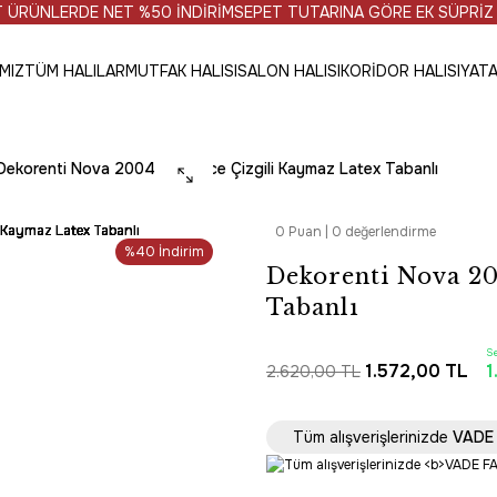
ERDE NET %50 İNDİRİM
SEPET TUTARINA GÖRE EK SÜPRİZ PRO
MIZ
TÜM HALILAR
MUTFAK HALISI
SALON HALISI
KORİDOR HALISI
YATA
Dekorenti Nova 2004 Gri - İnce Çizgili Kaymaz Latex Tabanlı
0 Puan | 0 değerlendirme
%40 İndirim
Dekorenti Nova 20
Tabanlı
S
1.572,00 TL
1
2.620,00 TL
PROMOSYONL
Tüm alışverişlerinizde
VADE 
Tüm Alışverişlerde 