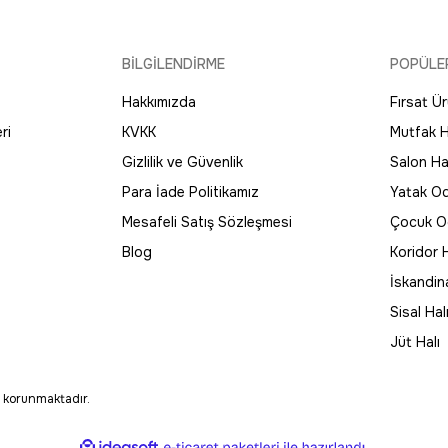
1.540,56 TL
Dekorenti
BİLGİLENDİRME
POPÜLE
Yeni
senli Halı
Dekorenti Otantik 2610 Mavi Halı Eskitme 
%30
İndirim
Hakkımızda
Fırsat Ür
ri
KVKK
Mutfak H
2.306,50 TL
3.295,00 TL
Gizlilik ve Güvenlik
Salon Hal
Dekorenti
Yeni
Para İade Politikamız
Yatak Od
i Halı
Dekorenti Otantik 2607 Yeşil Halı Madalyonlu Et
%30
İndirim
Mesafeli Satış Sözleşmesi
Çocuk Od
Blog
Koridor H
2.306,50 TL
3.295,00 TL
İskandin
Sisal Hal
Jüt Halı
le korunmaktadır.
ile
ideasoft
e-