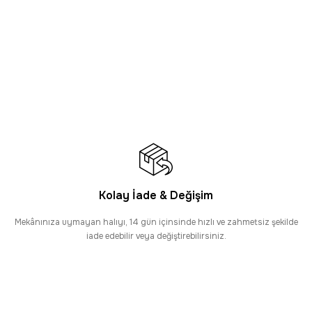
LİMAT
AYNI GÜN KARGO
Sepette %2 İndirim
ke Tutmaz Kolay Temizlenir Halı
 İndirim
Tabanlı
Kolay İade & Değişim
Mekânınıza uymayan halıyı, 14 gün içinsinde hızlı ve zahmetsiz şekilde
ZLI TESLİMAT
iade edebilir veya değiştirebilirsiniz.
 KADAR AYNI GÜN KARGO
Sepette %2 İndirim
nce Çizgili Kaymaz Latex Tabanlı Halı