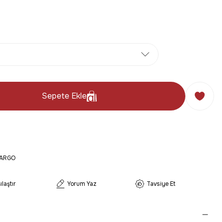
Sepete Ekle
KARGO
ılaştır
Yorum Yaz
Tavsiye Et