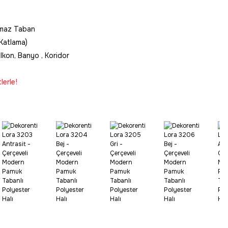
maz Taban
Katlama)
lkon, Banyo , Koridor
lerle!