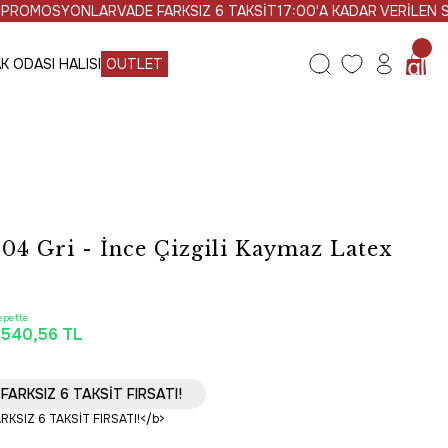
MOSYONLAR
VADE FARKSIZ 6 TAKSİT
17:00'A KADAR VERİLEN SİPAR
K ODASI HALISI
OUTLET
04 Gri - İnce Çizgili Kaymaz Latex
epette
.540,56 TL
U ÜRÜN
FARKSIZ 6 TAKSİT FIRSATI!
Ücretsiz Kargo