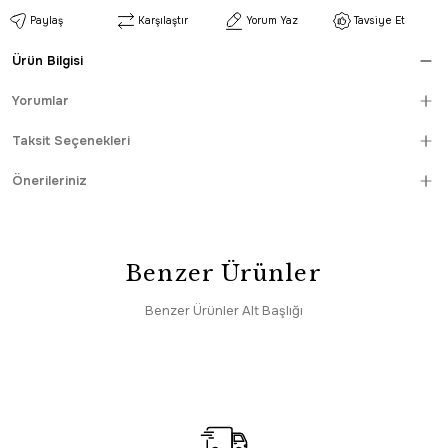
Paylaş
Karşılaştır
Yorum Yaz
Tavsiye Et
Ürün Bilgisi
Yorumlar
Taksit Seçenekleri
Önerileriniz
Benzer Ürünler
Benzer Ürünler Alt Başlığı
SAAT 16:30’a KADAR AYNI GÜN KARGO
Dekorenti
Sepette %26 İndirim
PROMOSYONLU ÜRÜN
Dekorenti Nova 2001 Bej - Kaymaz Leke Tutmaz Kolay Temizlenir Halı
2.620,00 TL