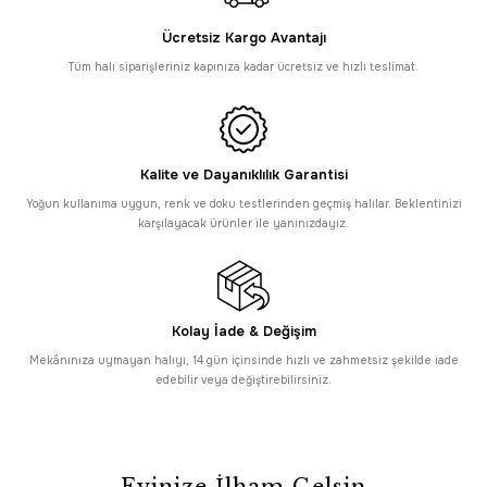
Sepette
1.938,80 TL
Ücretsiz Kargo Avantajı
HIZLI TESLİMAT
Dekorenti
Sepette %26 İndirim
SAAT 16:30’a KADAR AYNI GÜN KARGO
Tüm halı siparişleriniz kapınıza kadar ücretsiz ve hızlı teslimat.
Dekorenti Nova 2002 Gri - Kaymaz Leke Tutmaz Kolay Temizlenir Halı
2.620,00 TL
Sepette
1.938,80 TL
Kalite ve Dayanıklılık Garantisi
SAAT 16:30’a KADAR AYNI GÜN KARGO
Dekorenti
Sepette %26 İndirim
Yoğun kullanıma uygun, renk ve doku testlerinden geçmiş halılar. Beklentinizi
PROMOSYONLU ÜRÜN
karşılayacak ürünler ile yanınızdayız.
Dekorenti Nova 2003 Bej - İnce Çizgili Kaymaz Latex Tabanlı
2.620,00 TL
Sepette
1.938,80 TL
Kolay İade & Değişim
PROMOSYONLU ÜRÜN
Dekorenti
Sepette %26 İndirim
Mekânınıza uymayan halıyı, 14 gün içinsinde hızlı ve zahmetsiz şekilde iade
Tüm Alışverişlerde Ücretsiz Kargo
edebilir veya değiştirebilirsiniz.
Dekorenti Nova 2004 Gri - İnce Çizgili Kaymaz Latex Tabanlı
2.620,00 TL
Sepette
1.938,80 TL