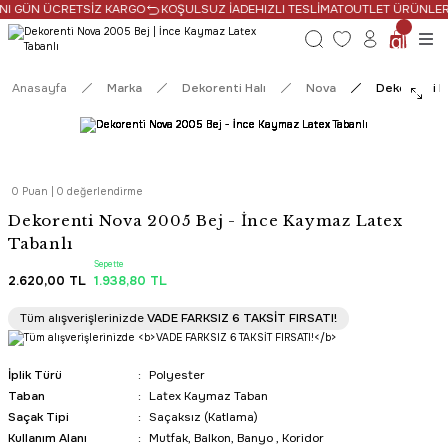
NI GÜN ÜCRETSİZ KARGO
KOŞULSUZ İADE
HIZLI TESLİMAT
OUTLET ÜRÜNLERDE
Anasayfa
Marka
Dekorenti Halı
Nova
Dekorenti N
0 Puan | 0 değerlendirme
Dekorenti Nova 2005 Bej - İnce Kaymaz Latex
Tabanlı
Sepette
2.620,00 TL
1.938,80 TL
Tüm Alışverişlerde Ücretsiz Kargo
Tüm alışverişlerinizde
VADE FARKSIZ 6 TAKSİT FIRSATI!
HIZLI TESLİMAT
İplik Türü
Polyester
Taban
Latex Kaymaz Taban
Saçak Tipi
Saçaksız (Katlama)
Kullanım Alanı
Mutfak, Balkon, Banyo , Koridor