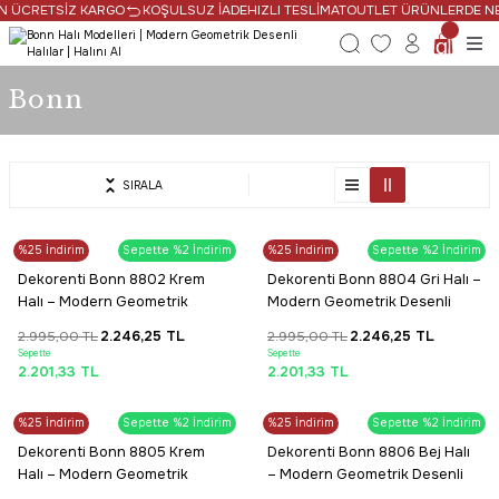
ÜCRETSİZ KARGO
KOŞULSUZ İADE
HIZLI TESLİMAT
OUTLET ÜRÜNLERDE NET %5
Bonn
SIRALA
HIZLI TESLİMAT
PROMOSYONLU ÜRÜN
%25
Dekorenti
İndirim
Sepette %2 İndirim
%25
Dekorenti
İndirim
Sepette %2 İndirim
SAAT 16:30’a KADAR AYNI GÜN
Tüm Alışverişlerde Ücretsiz Kargo
Dekorenti Bonn 8802 Krem
Dekorenti Bonn 8804 Gri Halı –
KARGO
Halı – Modern Geometrik
Modern Geometrik Desenli
Desenli Tozumaz Halı
Tozumaz Halı
2.995,00 TL
2.246,25 TL
2.995,00 TL
2.246,25 TL
Sepette
Sepette
2.201,33 TL
2.201,33 TL
SAAT 16:30’a KADAR AYNI GÜN
SAAT 16:30’a KADAR AYNI GÜN
%25
Dekorenti
İndirim
Sepette %2 İndirim
%25
Dekorenti
İndirim
Sepette %2 İndirim
KARGO
KARGO
PROMOSYONLU ÜRÜN
PROMOSYONLU ÜRÜN
Dekorenti Bonn 8805 Krem
Dekorenti Bonn 8806 Bej Halı
Halı – Modern Geometrik
– Modern Geometrik Desenli
Desenli Tozumaz Halı
Halı