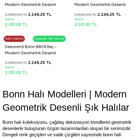
KARGO
Modern Geometrik Desenli
Modern Geometrik Desenli
Tozumaz Halı
Tozumaz Halı
2.995,00 TL
2.246,25 TL
2.995,00 TL
2.246,25 TL
Sepette
Sepette
2.201,33 TL
2.201,33 TL
PROMOSYONLU ÜRÜN
%25
Dekorenti
İndirim
Sepette %2 İndirim
Tüm Alışverişlerde Ücretsiz Kargo
Dekorenti Bonn 8809 Bej –
Modern Geometrik Desenli
Tozumaz Halı
2.995,00 TL
2.246,25 TL
Sepette
2.201,33 TL
Bonn Halı Modelleri | Modern
Geometrik Desenli Şık Halılar
Bonn halı koleksiyonu, çağdaş dekorasyon trendlerini geometrik
desenlerle buluşturan özgün tasarımlardan oluşan bir serimizdir.
Dengeli renk geçişleri ve sade çizgileri sayesinde bonn halı