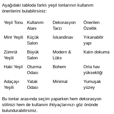
Aşağıdaki tabloda farklı yeşil tonlarının kullanım
önerilerini bulabilirsiniz:
Yeşil Tonu
Kullanım
Dekorasyon
Önerilen
Alanı
Tarzı
Özellik
Mint Yeşili
Küçük
İskandinav
Yıkanabilir
Salon
yapı
Zümrüt
Büyük
Modern &
Kalın dokuma
Yeşili
Salon
Lüks
Haki Yeşil
Oturma
Bohem
Orta hav
Odası
yüksekliği
Adaçayı
Yatak
Minimal
Yumuşak
Yeşili
Odası
yüzey
Bu tonlar arasında seçim yaparken hem dekorasyon
stilinizi hem de kullanım ihtiyaçlarınızı göz önünde
bulundurabilirsiniz.