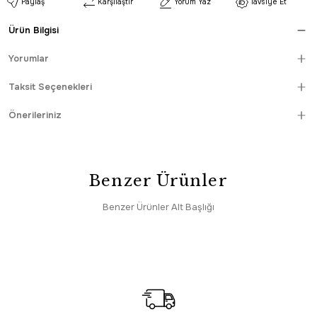
Paylaş
Karşılaştır
Yorum Yaz
Tavsiye Et
Ürün Bilgisi
Yorumlar
Taksit Seçenekleri
Önerileriniz
Benzer Ürünler
Benzer Ürünler Alt Başlığı
Yeni
Romans
Romans Sembol 2909 Bej Halı Eskitme Desenli Mutfak Halısı
2.208,00 TL
Yeni
Romans