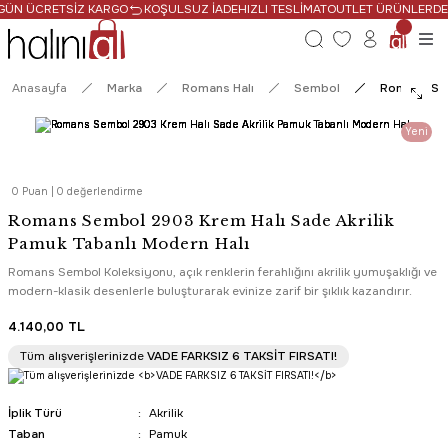
 GÜN ÜCRETSİZ KARGO
KOŞULSUZ İADE
HIZLI TESLİMAT
OUTLET ÜRÜNLERDE N
Anasayfa
Marka
Romans Halı
Sembol
Romans Sem
Yeni
0 Puan | 0 değerlendirme
Romans Sembol 2903 Krem Halı Sade Akrilik
Pamuk Tabanlı Modern Halı
Romans Sembol Koleksiyonu, açık renklerin ferahlığını akrilik yumuşaklığı ve
modern-klasik desenlerle buluşturarak evinize zarif bir şıklık kazandırır.
4.140,00 TL
Tüm alışverişlerinizde
VADE FARKSIZ 6 TAKSİT FIRSATI!
İplik Türü
Akrilik
Taban
Pamuk