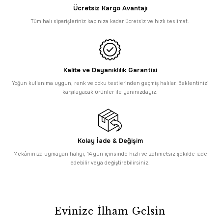
Ücretsiz Kargo Avantajı
Romans Sembol 2907 Bej Halı - Modern Renk Geçişli Halı
Tüm halı siparişleriniz kapınıza kadar ücretsiz ve hızlı teslimat.
12.695,00 TL
Yeni
Romans
Romans Sembol 2906 Krem Halı- Akrilik Çerçeveli Sade Desenli Halı
Kalite ve Dayanıklılık Garantisi
Yoğun kullanıma uygun, renk ve doku testlerinden geçmiş halılar. Beklentinizi
4.140,00 TL
karşılayacak ürünler ile yanınızdayız.
Yeni
Romans
Romans Sembol 2905 Gri Bej Halı Akrilik Modern Çerçeve Desenli Halı
Kolay İade & Değişim
4.140,00 TL
Mekânınıza uymayan halıyı, 14 gün içinsinde hızlı ve zahmetsiz şekilde iade
Yeni
Romans
edebilir veya değiştirebilirsiniz.
Romans Sembol 2908 Gri Halı - Eskitme Desenli Akrilik Salon Halısı
12.695,00 TL
Evinize İlham Gelsin
Yeni
Romans