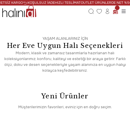
RGO
KOŞULSUZ İADE
HIZLI TESLİMAT
OUTLET ÜRÜNLERDE NET %50 İNDİRİM
YAŞAM ALANLARINIZ İÇİN
Her Eve Uygun Halı Seçenekleri
Modern, klasik ve zamansız tasarımlarla hazırlanan halı
koleksiyonlarımız; konforu, kaliteyi ve estetiği bir araya getirir. Farklı
ölçü, doku ve desen seçenekleriyle yaşam alanınıza en uygun halıyı
kolayca keşfedebilirsiniz.
Yeni Ürünler
Zarafeti Evinize
Müşterilerimizin favorileri, eviniz için en doğru seçim.
Taşıyın
Yeni
Dekorenti
%30
İndirim
Dekorenti Otantik 2601 Renkli Halı Klasik Desenli Polyester Halı
Klasik desenlerle asil bir dokunuş.