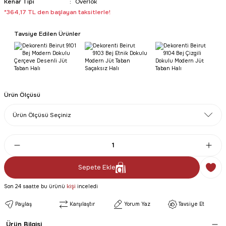
Kenar Tipi
Overlok
*364,17 TL den başlayan taksitlerle!
Tavsiye Edilen Ürünler
Ürün Ölçüsü
Sepete Ekle
kişi
Son 24 saatte bu ürünü
inceledi
Paylaş
Karşılaştır
Yorum Yaz
Tavsiye Et
Ürün Bilgisi