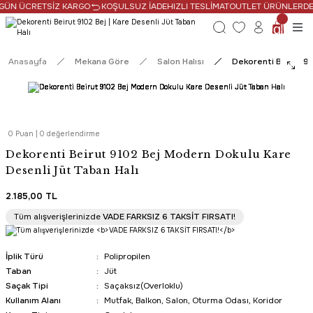
 GÜN ÜCRETSİZ KARGO
KOŞULSUZ İADE
HIZLI TESLİMAT
OUTLET ÜRÜNLERDE N
Anasayfa
Mekana Göre
Salon Halısı
Dekorenti Beirut 91
0 Puan | 0 değerlendirme
Dekorenti Beirut 9102 Bej Modern Dokulu Kare
Desenli Jüt Taban Halı
2.185,00 TL
Tüm alışverişlerinizde
VADE FARKSIZ 6 TAKSİT FIRSATI!
İplik Türü
Polipropilen
Taban
Jüt
Saçak Tipi
Saçaksız(Overloklu)
Kullanım Alanı
Mutfak, Balkon, Salon, Oturma Odası, Koridor