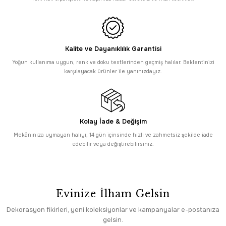
8.995,00 TL
Romans
Romans Naturel 1716 Bej Halı - Viskon Modern Krem Bej Salon Halısı
Kalite ve Dayanıklılık Garantisi
Yoğun kullanıma uygun, renk ve doku testlerinden geçmiş halılar. Beklentinizi
5.845,00 TL
karşılayacak ürünler ile yanınızdayız.
Romans
Sepette %26 İndirim
Romans Naturel 1715 Gri Halı - Barok Modeli Vintage Gri Halı
Kolay İade & Değişim
5.845,00 TL
Sepette
Mekânınıza uymayan halıyı, 14 gün içinsinde hızlı ve zahmetsiz şekilde iade
4.325,30 TL
edebilir veya değiştirebilirsiniz.
Romans
Romans Herat 2809 Kırmızı Halı - Geleneksel Çerçevi Afgan Motifli Sal
Evinize İlham Gelsin
11.545,00 TL
Romans
Dekorasyon fikirleri, yeni koleksiyonlar ve kampanyalar e-postanıza
gelsin.
Romans Herat 2808 Koyu Lacivert Halı - İpeksi Dokulu Desenli Salon Ha