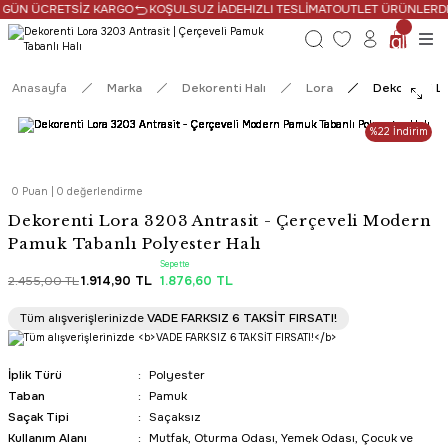
 GÜN ÜCRETSİZ KARGO
KOŞULSUZ İADE
HIZLI TESLİMAT
OUTLET ÜRÜNLERDE 
Anasayfa
Marka
Dekorenti Halı
Lora
Dekorenti Lo
%22 İndirim
0 Puan | 0 değerlendirme
Dekorenti Lora 3203 Antrasit - Çerçeveli Modern
Pamuk Tabanlı Polyester Halı
Sepette
2.455,00 TL
1.914,90 TL
1.876,60 TL
PROMOSYONLU ÜRÜN
Tüm alışverişlerinizde
VADE FARKSIZ 6 TAKSİT FIRSATI!
Tüm Alışverişlerde Ücretsiz Kargo
İplik Türü
Polyester
Taban
Pamuk
Saçak Tipi
Saçaksız
Kullanım Alanı
Mutfak, Oturma Odası, Yemek Odası, Çocuk ve