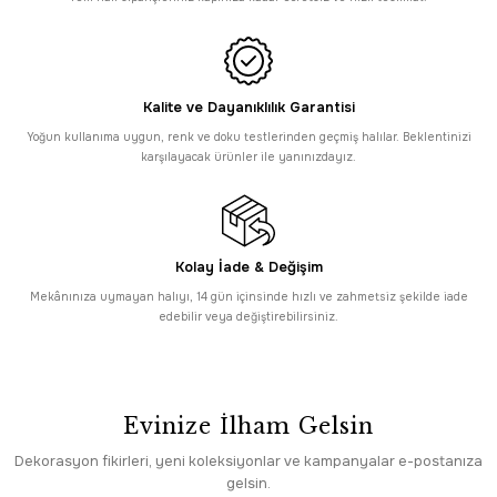
17.935,00 TL
Yeni
Romans
Romans Doku 2104 Kahverengi Bordürlü Akrilik Şık Salon Halısı
Kalite ve Dayanıklılık Garantisi
Yoğun kullanıma uygun, renk ve doku testlerinden geçmiş halılar. Beklentinizi
5.845,00 TL
karşılayacak ürünler ile yanınızdayız.
Yeni
Romans
Romans Doku 2105 Bej İnce Motifli Çerçeveli Salon Halısı
Kolay İade & Değişim
5.845,00 TL
Mekânınıza uymayan halıyı, 14 gün içinsinde hızlı ve zahmetsiz şekilde iade
Yeni
Romans
edebilir veya değiştirebilirsiniz.
Romans Doku 2106 Bej Klasik Göbekli Akrilik Salon Halısı
5.845,00 TL
Evinize İlham Gelsin
Yeni
Dekorenti
Dekorenti Otantik 2603 Kırmızı Halı Eskitme Madalyon Desenli Halı
Dekorasyon fikirleri, yeni koleksiyonlar ve kampanyalar e-postanıza
gelsin.