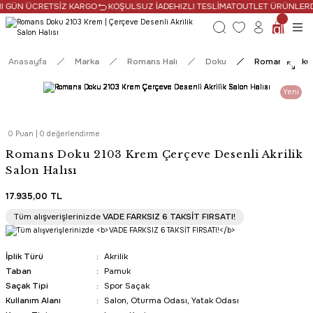
I GÜN ÜCRETSİZ KARGO
KOŞULSUZ İADE
HIZLI TESLİMAT
OUTLET ÜRÜNLERDE 
Anasayfa
Marka
Romans Halı
Doku
Romans Doku 2
Yeni
0 Puan | 0 değerlendirme
Romans Doku 2103 Krem Çerçeve Desenli Akrilik
Salon Halısı
17.935,00 TL
Tüm alışverişlerinizde
VADE FARKSIZ 6 TAKSİT FIRSATI!
İplik Türü
Akrilik
Taban
Pamuk
Saçak Tipi
Spor Saçak
Kullanım Alanı
Salon, Oturma Odası, Yatak Odası