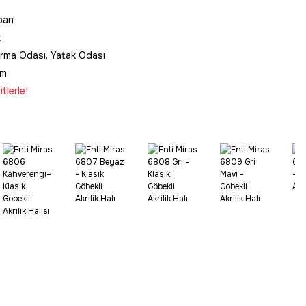
ban
k
urma Odası, Yatak Odası
im
tlerle!