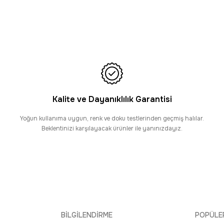
6.295,00 TL
Tüm Alışverişlerde Ücretsiz Kargo
Enti
HIZLI TESLİMAT
i Miras 6811 Gri Mavi - Çerçeveli Akrilik Halı
Enti Miras
295,00 TL
6.295,00
AAT 16:30’a KADAR AYNI GÜN KARGO
Kalite ve Dayanıklılık Garantisi
Enti
PROMOSYONLU ÜRÜN
SAAT 16:3
ras 6816 Gri - Çerçeveli Akrilik Halı
Enti Miras 6817 Kah
Yoğun kullanıma uygun, renk ve doku testlerinden geçmiş halılar.
Beklentinizi karşılayacak ürünler ile yanınızdayız.
,00 TL
4.692,00 TL
BİLGİLENDİRME
POPÜLE