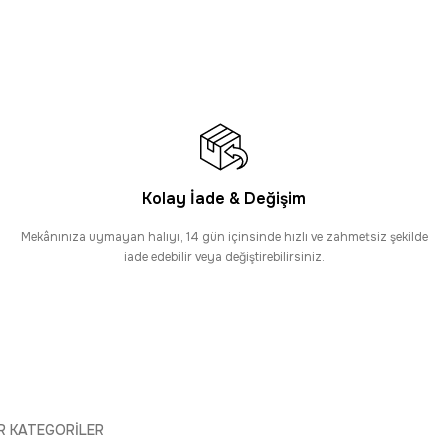
6.295,00 TL
PROMOSYONLU ÜRÜN
Tüm Alışverişlerde Ücretsiz Kargo
 6814 Kahverengi - Çerçeveli Akrilik Halı
 TL
HIZLI TESLİMAT
Kolay İade & Değişim
0’a KADAR AYNI GÜN KARGO
verengi - Çerçeveli Akrilik Halı
Mekânınıza uymayan halıyı, 14 gün içinsinde hızlı ve zahmetsiz şekilde
iade edebilir veya değiştirebilirsiniz.
R KATEGORİLER