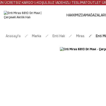
İZ KARGO
KOŞULSUZ İADE
HIZLI TESLİMAT
OUTLET ÜRÜNLERDE NE
HAKKIMIZDA
MAĞAZALARI
Anasayfa
Marka
Enti Halı
Miras
Enti Mi