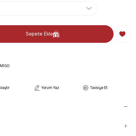
Sepete Ekle
KARGO
ılaştır
Yorum Yaz
Tavsiye Et