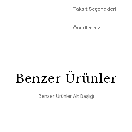
Taksit Seçenekleri
Önerileriniz
Benzer Ürünler
Benzer Ürünler Alt Başlığı
HIZLI TESLİMAT
Enti
SAAT 16:30’a KADAR AYNI GÜN KARGO
Enti Miras 6806 Kahverengi– Klasik Göbekli Akrilik Halısı