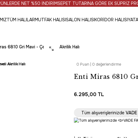
T %50 İNDİRİM
SEPET TUTARINA GÖRE EK SÜPRİZ PROMOSYONL
MIZ
TÜM HALILAR
MUTFAK HALISI
SALON HALISI
KORİDOR HALISI
YATA
ras 6810 Gri Mavi - Çerçeveli Akrilik Halı
0 Puan | 0 değerlendirme
Enti Miras 6810 Gr
6.295,00 TL
Tüm Alışverişlerde 
Tüm alışverişlerinizde
VADE 
HIZLI TES