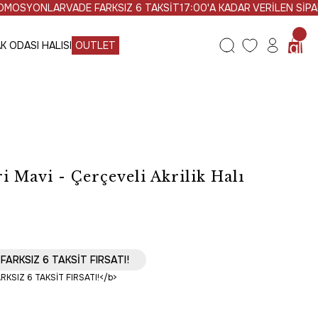
AR
VADE FARKSIZ 6 TAKSİT
17:00'A KADAR VERİLEN SİPARİŞLER AY
K ODASI HALISI
OUTLET
i Mavi - Çerçeveli Akrilik Halı
Ücretsiz Kargo
FARKSIZ 6 TAKSİT FIRSATI!
LİMAT