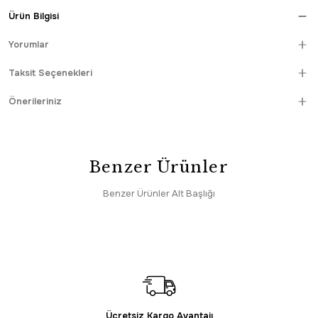
Ürün Bilgisi
Yorumlar
Taksit Seçenekleri
Önerileriniz
Benzer Ürünler
Benzer Ürünler Alt Başlığı
HIZLI TESLİMAT
Enti
SAAT 16:30’a KADAR AYNI GÜN KARGO
Enti Miras 6801 Gri Mavi – Klasik Göbekli Akrilik Halı
6.295,00 TL
HIZLI TESLİMAT
Enti
SAAT 16:30’a KADAR AYNI GÜN KARGO
Ücretsiz Kargo Avantajı