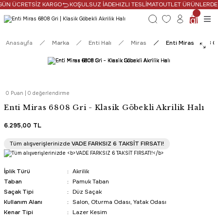
GÜN ÜCRETSİZ KARGO
KOŞULSUZ İADE
HIZLI TESLİMAT
OUTLET ÜRÜNLERDE N
Anasayfa
Marka
Enti Halı
Miras
Enti Miras 6808 Gri
0 Puan | 0 değerlendirme
Enti Miras 6808 Gri - Klasik Göbekli Akrilik Halı
6.295,00 TL
SAAT 16:30’a KADAR AYNI GÜN KARGO
Tüm alışverişlerinizde
VADE FARKSIZ 6 TAKSİT FIRSATI!
PROMOSYONLU ÜRÜN
İplik Türü
Akrilik
Taban
Pamuk Taban
Saçak Tipi
Düz Saçak
Kullanım Alanı
Salon, Oturma Odası, Yatak Odası
Kenar Tipi
Lazer Kesim