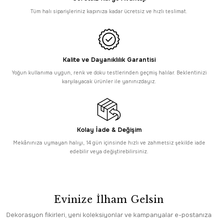
Enti Miras 6806 Kahverengi– Klasik Göbekli Akrilik Halısı
Tüm halı siparişleriniz kapınıza kadar ücretsiz ve hızlı teslimat.
6.295,00 TL
SAAT 16:30’a KADAR AYNI GÜN KARGO
Enti
PROMOSYONLU ÜRÜN
Enti Miras 6809 Gri Mavi - Göbekli Akrilik Halı
Kalite ve Dayanıklılık Garantisi
Yoğun kullanıma uygun, renk ve doku testlerinden geçmiş halılar. Beklentinizi
6.295,00 TL
karşılayacak ürünler ile yanınızdayız.
Tüm Alışverişlerde Ücretsiz Kargo
Enti
HIZLI TESLİMAT
Enti Miras 6810 Gri Mavi - Çerçeveli Akrilik Halı
Kolay İade & Değişim
6.295,00 TL
Tüm Alışverişlerde Ücretsiz Kargo
Mekânınıza uymayan halıyı, 14 gün içinsinde hızlı ve zahmetsiz şekilde iade
Enti
edebilir veya değiştirebilirsiniz.
HIZLI TESLİMAT
Enti Miras 6811 Gri Mavi - Çerçeveli Akrilik Halı
6.295,00 TL
PROMOSYONLU ÜRÜN
Evinize İlham Gelsin
Enti
Tüm Alışverişlerde Ücretsiz Kargo
Enti Miras 6814 Kahverengi - Çerçeveli Akrilik Halı
Dekorasyon fikirleri, yeni koleksiyonlar ve kampanyalar e-postanıza