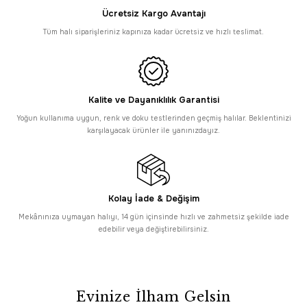
Enti
PROMOSYONLU ÜRÜN
Ücretsiz Kargo Avantajı
Enti Miras 6808 Gri - Klasik Göbekli Akrilik Halı
Tüm halı siparişleriniz kapınıza kadar ücretsiz ve hızlı teslimat.
6.295,00 TL
SAAT 16:30’a KADAR AYNI GÜN KARGO
Enti
PROMOSYONLU ÜRÜN
Enti Miras 6809 Gri Mavi - Göbekli Akrilik Halı
Kalite ve Dayanıklılık Garantisi
Yoğun kullanıma uygun, renk ve doku testlerinden geçmiş halılar. Beklentinizi
6.295,00 TL
karşılayacak ürünler ile yanınızdayız.
Tüm Alışverişlerde Ücretsiz Kargo
Enti
HIZLI TESLİMAT
Enti Miras 6810 Gri Mavi - Çerçeveli Akrilik Halı
Kolay İade & Değişim
6.295,00 TL
Tüm Alışverişlerde Ücretsiz Kargo
Mekânınıza uymayan halıyı, 14 gün içinsinde hızlı ve zahmetsiz şekilde iade
Enti
edebilir veya değiştirebilirsiniz.
HIZLI TESLİMAT
Enti Miras 6811 Gri Mavi - Çerçeveli Akrilik Halı
6.295,00 TL
PROMOSYONLU ÜRÜN
Evinize İlham Gelsin
Enti
Tüm Alışverişlerde Ücretsiz Kargo