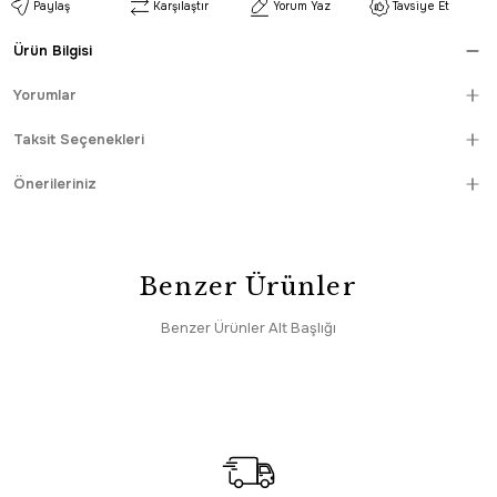
Paylaş
Karşılaştır
Yorum Yaz
Tavsiye Et
Ürün Bilgisi
Yorumlar
Taksit Seçenekleri
Önerileriniz
Benzer Ürünler
Benzer Ürünler Alt Başlığı
HIZLI TESLİMAT
Enti
SAAT 16:30’a KADAR AYNI GÜN KARGO
Enti Miras 6801 Gri Mavi – Klasik Göbekli Akrilik Halı
6.295,00 TL
SAAT 16:30’a KADAR AYNI GÜN KARGO