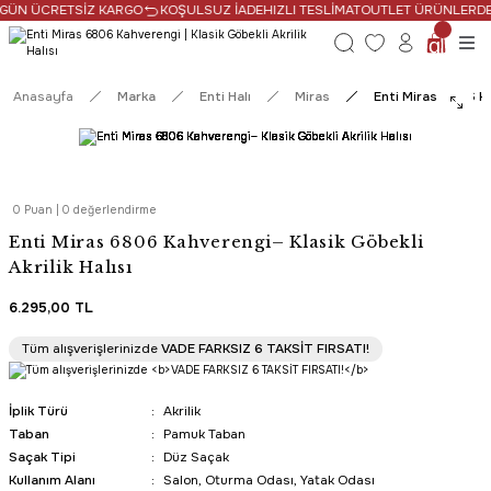
 GÜN ÜCRETSİZ KARGO
KOŞULSUZ İADE
HIZLI TESLİMAT
OUTLET ÜRÜNLERDE N
Anasayfa
Marka
Enti Halı
Miras
Enti Miras 6806 Ka
0 Puan | 0 değerlendirme
Enti Miras 6806 Kahverengi– Klasik Göbekli
Akrilik Halısı
6.295,00 TL
HIZLI TESLİMAT
Tüm alışverişlerinizde
VADE FARKSIZ 6 TAKSİT FIRSATI!
SAAT 16:30’a KADAR AYNI GÜN KARGO
İplik Türü
Akrilik
Taban
Pamuk Taban
Saçak Tipi
Düz Saçak
Kullanım Alanı
Salon, Oturma Odası, Yatak Odası