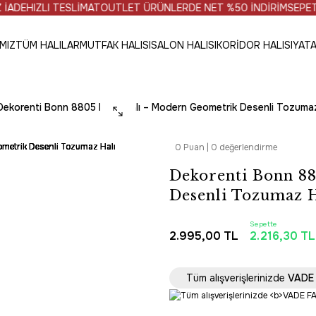
HIZLI TESLİMAT
OUTLET ÜRÜNLERDE NET %50 İNDİRİM
SEPET TUT
MIZ
TÜM HALILAR
MUTFAK HALISI
SALON HALISI
KORİDOR HALISI
YATA
Dekorenti Bonn 8805 Krem Halı – Modern Geometrik Desenli Tozumaz
0 Puan | 0 değerlendirme
Dekorenti Bonn 8
Desenli Tozumaz H
Sepette
2.995,00 TL
2.216,30 TL
SAAT 16:30’a KADAR 
Tüm alışverişlerinizde
VADE 
PROMOSYONL