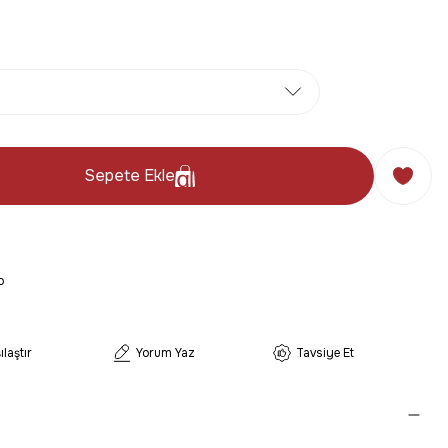
Sepete Ekle
o
ılaştır
Yorum Yaz
Tavsiye Et