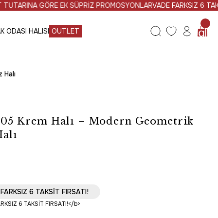
ARINA GÖRE EK SÜPRİZ PROMOSYONLAR
VADE FARKSIZ 6 TAKSİT
1
K ODASI HALISI
OUTLET
 Halı
805 Krem Halı – Modern Geometrik
alı
AYNI GÜN KARGO
FARKSIZ 6 TAKSİT FIRSATI!
U ÜRÜN