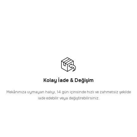
şlerde Ücretsiz Kargo
Sepette %26 İndirim
 Modern Geometrik Desenli Tozumaz Halı
AT
NI GÜN KARGO
Sepette %26 İndirim
rn Geometrik Desenli Tozumaz Halı
Kolay İade & Değişim
Mekânınıza uymayan halıyı, 14 gün içinsinde hızlı ve zahmetsiz şekilde
PROMOSYONLU ÜRÜN
iade edebilir veya değiştirebilirsiniz.
Alışverişlerde Ücretsiz Kargo
Sepette %26 İndirim
l Halı – Modern Geometrik Desenli Tozumaz Halı