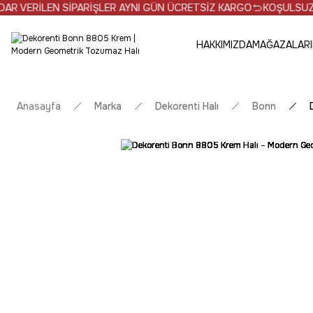
VERİLEN SİPARİŞLER AYNI GÜN ÜCRETSİZ KARGO
KOŞULSUZ İADE
HAKKIMIZDA
MAĞAZALARI
Anasayfa
Marka
Dekorenti Halı
Bonn