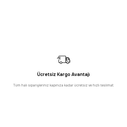
Dekorenti
SAAT 16:30’a KADAR AYNI GÜN KARGO
Dekorenti Bonn 8802 Krem Halı – Modern Geometrik De
2.995,00 TL
Sepette
2.216,30 TL
SAAT 16:30’a KADAR AYNI GÜN KARGO
Dekorenti
PROMOSYONLU ÜRÜN
Sepette %26
Dekorenti Bonn 8806 Bej Halı – Modern Geometrik Desen
2.995,00 TL
Ücretsiz Kargo Avantajı
Sepette
2.216,30 TL
Tüm halı siparişleriniz kapınıza kadar ücretsiz ve hızlı teslimat.
SAAT 16:30’a KADAR AYNI GÜN KARGO
Dekorenti
PROMOSYONLU ÜRÜN
Dekorenti Bonn 8804 Gri Oval Halı – Modern Geometrik
2.995,00 TL
Sepette
2.216,30 TL