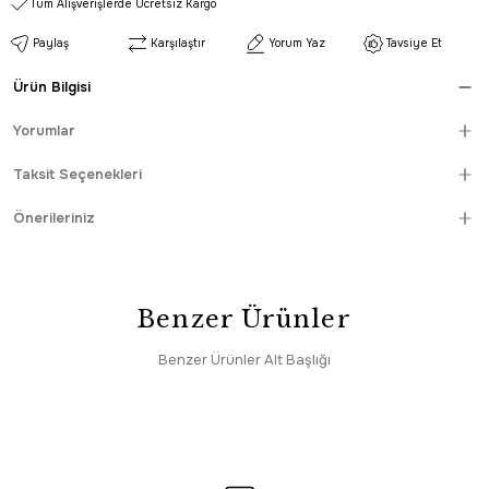
Tüm Alışverişlerde Ücretsiz Kargo
Paylaş
Karşılaştır
Yorum Yaz
Tavsiye Et
Ürün Bilgisi
Yorumlar
Taksit Seçenekleri
Önerileriniz
Benzer Ürünler
Benzer Ürünler Alt Başlığı
HIZLI TESLİMAT
Dekorenti
Sepette %26 İn
SAAT 16:30’a KADAR AYNI GÜN KARGO
Dekorenti Bonn 8802 Krem Halı – Modern Geometrik Desenli Tozumaz