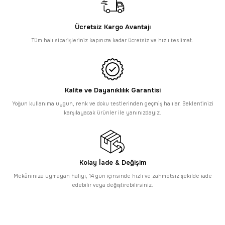
2.995,00 TL
Sepette
2.216,30 TL
Ücretsiz Kargo Avantajı
PROMOSYONLU ÜRÜN
Dekorenti
Sepette %26 İndi
Tüm Alışverişlerde Ücretsiz Kargo
Tüm halı siparişleriniz kapınıza kadar ücretsiz ve hızlı teslimat.
Dekorenti Bonn 8804 Gri Halı – Modern Geometrik Desenli Tozumaz H
2.995,00 TL
Sepette
2.216,30 TL
Kalite ve Dayanıklılık Garantisi
SAAT 16:30’a KADAR AYNI GÜN KARGO
Dekorenti
Sepette %26 İn
Yoğun kullanıma uygun, renk ve doku testlerinden geçmiş halılar. Beklentinizi
PROMOSYONLU ÜRÜN
karşılayacak ürünler ile yanınızdayız.
Dekorenti Bonn 8805 Krem Halı – Modern Geometrik Desenli Tozumaz
2.995,00 TL
Sepette
2.216,30 TL
Kolay İade & Değişim
SAAT 16:30’a KADAR AYNI GÜN KARGO
Dekorenti
Sepette %26 İndirim
Mekânınıza uymayan halıyı, 14 gün içinsinde hızlı ve zahmetsiz şekilde iade
PROMOSYONLU ÜRÜN
edebilir veya değiştirebilirsiniz.
Dekorenti Bonn 8806 Bej Halı – Modern Geometrik Desenli Halı
2.995,00 TL
Sepette