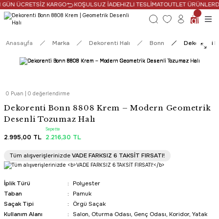
I GÜN ÜCRETSİZ KARGO
KOŞULSUZ İADE
HIZLI TESLİMAT
OUTLET ÜRÜNLERDE 
Anasayfa
Marka
Dekorenti Halı
Bonn
Dekorenti B
0 Puan | 0 değerlendirme
Dekorenti Bonn 8808 Krem – Modern Geometrik
Desenli Tozumaz Halı
Sepette
2.995,00 TL
2.216,30 TL
HIZLI TESLİMAT
Tüm alışverişlerinizde
VADE FARKSIZ 6 TAKSİT FIRSATI!
SAAT 16:30’a KADAR AYNI GÜN KARGO
İplik Türü
Polyester
Taban
Pamuk
Saçak Tipi
Örgü Saçak
Kullanım Alanı
Salon, Oturma Odası, Genç Odası, Koridor, Yatak