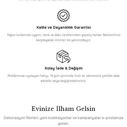
2.620,00 TL
1.048,00 TL
%60
Dekorenti
İndirim
Dekorenti Sahra 9901 Gri - İnce Polip Jüt Tabanlı Modern Makine Halısı
Kalite ve Dayanıklılık Garantisi
Yoğun kullanıma uygun, renk ve doku testlerinden geçmiş halılar. Beklentinizi
2.620,00 TL
1.048,00 TL
karşılayacak ürünler ile yanınızdayız.
Romans
Romans London 9004 Beyaz Halı - Modern Bohem Viskon Akrilik Halı
Kolay İade & Değişim
5.995,00 TL
Mekânınıza uymayan halıyı, 14 gün içinsinde hızlı ve zahmetsiz şekilde iade
Romans
edebilir veya değiştirebilirsiniz.
Romans London 9002 Krem Halı - Minimal Modern Viskon Akrilik Halı
5.995,00 TL
Evinize İlham Gelsin
Romans
Romans London 9001 Beyaz Halı - Viskon Akrilik Klasik Salon Halısı
Dekorasyon fikirleri, yeni koleksiyonlar ve kampanyalar e-postanıza
gelsin.