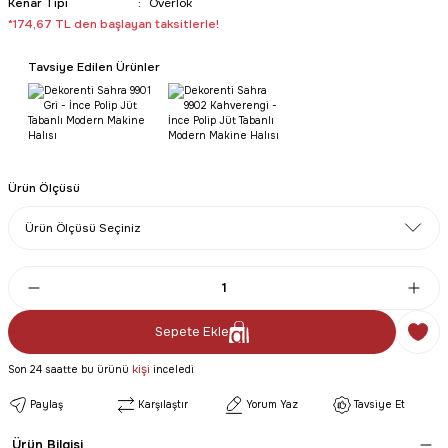
Kenar Tipi
Overlok
*174,67 TL den başlayan taksitlerle!
Tavsiye Edilen Ürünler
Ürün Ölçüsü
Sepete Ekle
kişi
Son 24 saatte bu ürünü
inceledi
Paylaş
Karşılaştır
Yorum Yaz
Tavsiye Et
Ürün Bilgisi