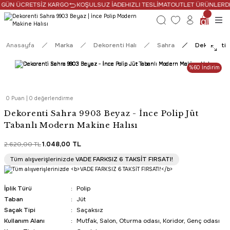
 GÜN ÜCRETSİZ KARGO
KOŞULSUZ İADE
HIZLI TESLİMAT
OUTLET ÜRÜNLERDE 
Anasayfa
Marka
Dekorenti Halı
Sahra
Dekorenti S
%60 İndirim
0 Puan | 0 değerlendirme
Dekorenti Sahra 9903 Beyaz - İnce Polip Jüt
Tabanlı Modern Makine Halısı
2.620,00 TL
1.048,00 TL
Tüm alışverişlerinizde
VADE FARKSIZ 6 TAKSİT FIRSATI!
İplik Türü
Polip
Taban
Jüt
Saçak Tipi
Saçaksız
Kullanım Alanı
Mutfak, Salon, Oturma odası, Koridor, Genç odası