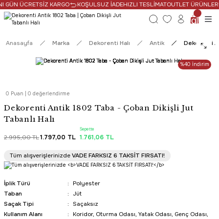
NI GÜN ÜCRETSİZ KARGO
KOŞULSUZ İADE
HIZLI TESLİMAT
OUTLET ÜRÜNLERDE
Anasayfa
Marka
Dekorenti Halı
Antik
Dekorenti An
%40 İndirim
0 Puan | 0 değerlendirme
Dekorenti Antik 1802 Taba - Çoban Dikişli Jut
Tabanlı Halı
Sepette
2.995,00 TL
1.797,00 TL
1.761,06 TL
Tüm Alışverişlerde Ücretsiz Kargo
Tüm alışverişlerinizde
VADE FARKSIZ 6 TAKSİT FIRSATI!
HIZLI TESLİMAT
İplik Türü
Polyester
Taban
Jüt
Saçak Tipi
Saçaksız
Kullanım Alanı
Koridor, Oturma Odası, Yatak Odası, Genç Odası,