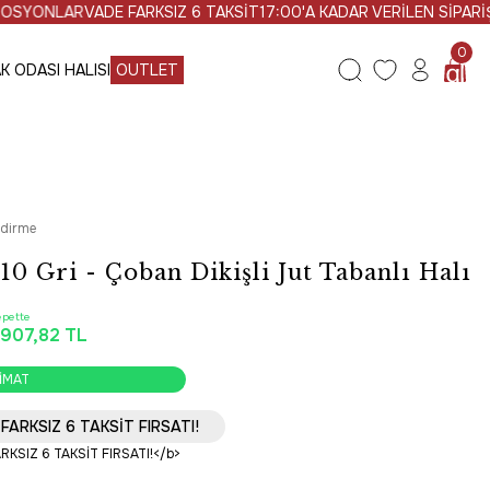
VADE FARKSIZ 6 TAKSİT
17:00'A KADAR VERİLEN SİPARİŞLER AYNI
0
K ODASI HALISI
OUTLET
ndirme
10 Gri - Çoban Dikişli Jut Tabanlı Halı
epette
.907,82 TL
AYNI GÜN KARGO
LİMAT
AYNI GÜN KARGO
FARKSIZ 6 TAKSİT FIRSATI!
LİMAT
AYNI GÜN KARGO