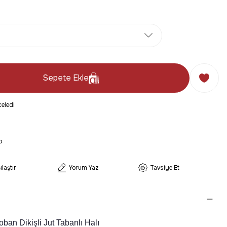
Sepete Ekle
eledi
o
ılaştır
Yorum Yaz
Tavsiye Et
oban Dikişli Jut Tabanlı Halı