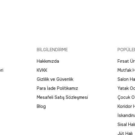
BİLGİLENDİRME
POPÜLE
Hakkımızda
Fırsat Ür
ri
KVKK
Mutfak H
Gizlilik ve Güvenlik
Salon Hal
Para İade Politikamız
Yatak Od
Mesafeli Satış Sözleşmesi
Çocuk Od
Blog
Koridor H
İskandin
Sisal Hal
Jüt Halı