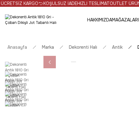
 KARGO
KOŞULSUZ İADE
HIZLI TESLİMAT
OUTLET ÜRÜNLERDE NET 
HAKKIMIZDA
MAĞAZALARI
Anasayfa
Marka
Dekorenti Halı
Antik