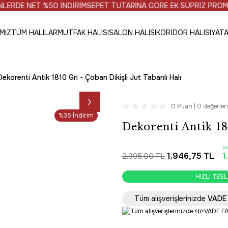
%50 İNDİRİM
SEPET TUTARINA GÖRE EK SÜPRİZ PROMOSYONLAR
MIZ
TÜM HALILAR
MUTFAK HALISI
SALON HALISI
KORİDOR HALISI
YATA
Dekorenti Antik 1810 Gri - Çoban Dikişli Jut Tabanlı Halı
0 Puan | 0 değerle
%35 İndirim
Dekorenti Antik 18
S
1.946,75 TL
1
2.995,00 TL
SAAT 16:30’a KADAR 
HIZLI TES
SAAT 16:30’a KADAR 
Tüm alışverişlerinizde
VADE 
HIZLI TES
SAAT 16:30’a KADAR 