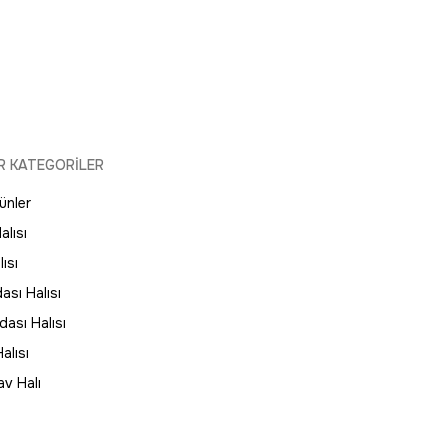
R KATEGORİLER
ünler
alısı
ısı
ası Halısı
ası Halısı
alısı
av Halı
ı