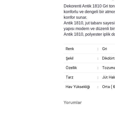
Dekorenti Antik 1810 Gri to
konforlu ve dengeli bir atmo
konfor sunar.
Antik 1810, jut tabanı sayes
yapısı modern ve düzenli bir 
Antik 1810, polyester iplik d
Renk
:
Gri
Şekil
:
Dikdör
Özellik
:
Tozuma
Tarz
:
Jüt Hal
Hav Yüksekliği
:
Orta ( 
Yorumlar