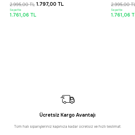
1.797,00 TL
2.995,00 TL
2.995,00 TL
Sepette
Sepette
1.761,06 TL
1.761,06 T
Ücretsiz Kargo Avantajı
Tüm halı siparişleriniz kapınıza kadar ücretsiz ve hızlı teslimat.