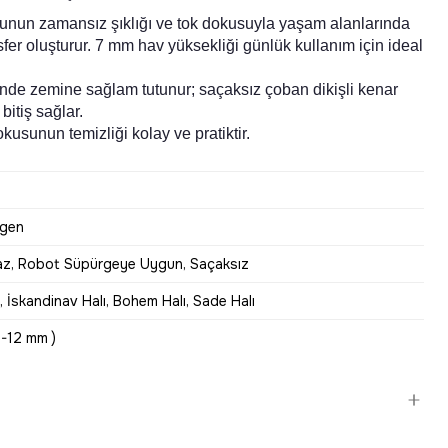
nunun zamansız şıklığı ve tok dokusuyla yaşam alanlarında
sfer oluşturur. 7 mm hav yüksekliği günlük kullanım için ideal
inde zemine sağlam tutunur; saçaksız çoban dikişli kenar
bitiş sağlar.
okusunun temizliği kolay ve pratiktir.
tgen
z, Robot Süpürgeye Uygun, Saçaksız
ı, İskandinav Halı, Bohem Halı, Sade Halı
6-12 mm )