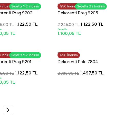
OUTLET
OUTLET
renti
Dekorenti
0
m Alışverişlerde Ücretsiz
İndirim
Sepette %2 İndirim
%50
SAAT 16:30’a KADAR AYNI GÜN
İndirim
Sepette %2 İndirim
Kargo
KARGO
orenti Prag 9202
Dekorenti Prag 9205
u Gri – Modern Örgü
Krem – Modern Örgü
1.122,50 TL
1.122,50 TL
5,00 TL
2.245,00 TL
klı Yumuşak Tuşeli
Saçaklı Yumuşak Tuşeli
te
Sepette
ndinav Halı
İskandinav Halı
00,05 TL
1.100,05 TL
OUTLET
renti
Dekorenti
0
T 16:30’a KADAR AYNI GÜN
İndirim
Sepette %2 İndirim
%50
İndirim
KARGO
orenti Prag 9201
Dekorenti Polo 7804
m – Modern Örgü
Multi - Modern Geometrik
1.122,50 TL
1.497,50 TL
5,00 TL
2.995,00 TL
klı Yumuşak Tuşeli
Üçgen Desenli Örgü
te
ndinav Halı
Saçaklı Halı
00,05 TL