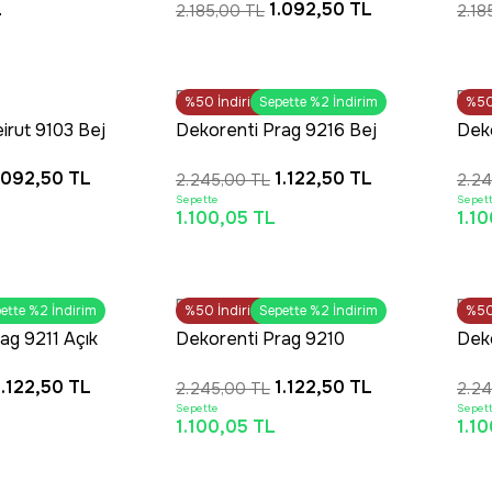
L
1.092,50 TL
2.185,00 TL
2.18
alısı
Jüt Taban Halı
Dese
OUTLET
Dekorenti
Deko
%50
Tüm Alışverişlerde Ücretsiz
İndirim
Sepette %2 İndirim
%5
Kargo
irut 9103 Bej
Dekorenti Prag 9216 Bej
Deko
 Modern Jüt
– Modern Örgü Saçaklı
Gri 
.092,50 TL
1.122,50 TL
2.245,00 TL
2.24
ız Halı
Yumuşak Tuşeli
Yum
Sepette
Sepet
İskandinav Halı
İska
1.100,05 TL
1.1
LET
OUTLET
Dekorenti
Deko
ESLİMAT
ette %2 İndirim
%50
SAAT 16:30’a KADAR AYNI GÜN
İndirim
Sepette %2 İndirim
%5
Tü
KARGO
ag 9211 Açık
Dekorenti Prag 9210
Dek
 Örgü Saçaklı
Koyu Gri – Modern Örgü
– Mo
1.122,50 TL
1.122,50 TL
2.245,00 TL
2.24
eli
Saçaklı Yumuşak Tuşeli
Yum
Sepette
Sepet
lı
İskandinav Halı
İska
1.100,05 TL
1.1