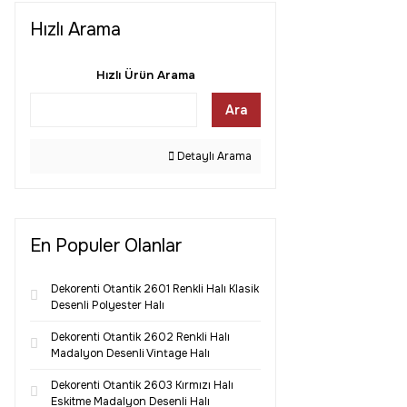
160x250 (21)
Hızlı Arama
160x300 (21)
160x350 (2)
Hızlı Ürün Arama
160x400 (2)
Ara
200x200 (2)
200x250 (21)
Detaylı Arama
200x290 (24)
En Populer Olanlar
Dekorenti Otantik 2601 Renkli Halı Klasik
Desenli Polyester Halı
Dekorenti Otantik 2602 Renkli Halı
Madalyon Desenli Vintage Halı
Dekorenti Otantik 2603 Kırmızı Halı
Eskitme Madalyon Desenli Halı