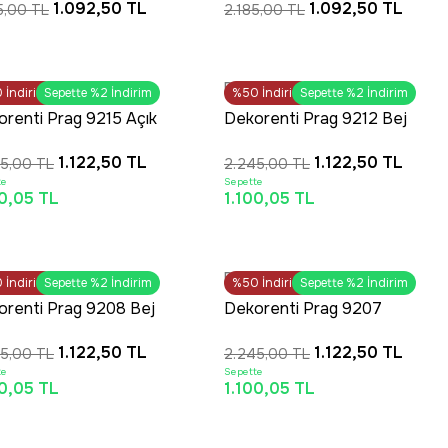
1.092,50 TL
1.092,50 TL
5,00 TL
2.185,00 TL
nli Jüt Taban Halı
Desenli Jüt Taban Halı
OUTLET
OUTLET
renti
Dekorenti
0
İndirim
HIZLI TESLİMAT
Sepette %2 İndirim
%50
İndirim
HIZLI TESLİMAT
Sepette %2 İndirim
renti Prag 9215 Açık
Dekorenti Prag 9212 Bej
– Modern Örgü Saçaklı
– Modern Örgü Saçaklı
1.122,50 TL
1.122,50 TL
5,00 TL
2.245,00 TL
uşak Tuşeli
Yumuşak Tuşeli
te
Sepette
ndinav Halı
İskandinav Halı
00,05 TL
1.100,05 TL
OUTLET
OUTLET
renti
Dekorenti
0
m Alışverişlerde Ücretsiz
İndirim
Sepette %2 İndirim
%50
İndirim
HIZLI TESLİMAT
Sepette %2 İndirim
Kargo
orenti Prag 9208 Bej
Dekorenti Prag 9207
dern Örgü Saçaklı
Açık Gri – Modern Örgü
1.122,50 TL
1.122,50 TL
5,00 TL
2.245,00 TL
uşak Tuşeli
Saçaklı Yumuşak Tuşeli
te
Sepette
ndinav Halı
İskandinav Halı
00,05 TL
1.100,05 TL