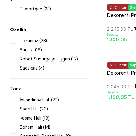
OUT
080x500 (21)
Dekorenti
%50
SAAT 16:30’a 
İndirim
Sep
Dikdörtgen (23)
100x100 (2)
KA
Dekorenti P
Koyu Gri – 
100x120 (2)
Özellik
2.245,00 TL
Saçaklı Yumu
100x150 (21)
Sepette
İskandinav Ha
1.100,05 TL
100x200 (24)
Tozumaz (23)
100x220 (2)
Saçaklı (19)
OUT
100x225 (5)
Robot Süpürgeye Uygun (12)
Dekorenti
%50
Tüm Alışveriş
İndirim
Sep
100x250 (21)
Saçaksız (4)
Ka
Dekorenti P
100x270 (5)
Krem – Mode
100x300 (24)
2.245,00 TL
Saçaklı Yumu
Tarz
Sepette
İskandinav Ha
100x350 (21)
1.100,05 TL
İskandinav Halı (22)
100x400 (21)
Sade Halı (20)
100x450 (21)
Kesme Halı (19)
100x500 (21)
Bohem Halı (14)
120x120 (2)