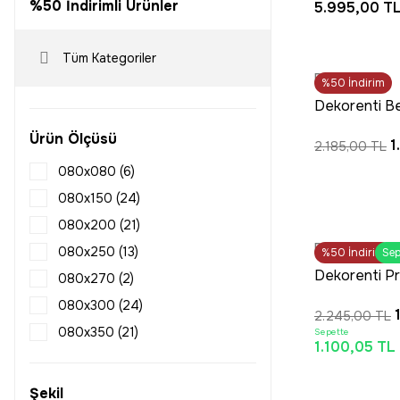
%50 İndirimli Ürünler
5.995,00 T
Klasik Salon H
Tüm Kategoriler
Dekorenti
%50
İndirim
Dekorenti Be
Etnik Dokulu
Ürün Ölçüsü
1
2.185,00 TL
Taban Saçaks
080x080 (6)
080x150 (24)
080x200 (21)
OUT
Dekorenti
080x250 (13)
%50
İndirim
HIZLI T
Sep
Dekorenti Pr
080x270 (2)
Gri – Modern
080x300 (24)
2.245,00 TL
Yumuşak Tuş
080x350 (21)
Sepette
İskandinav Ha
1.100,05 TL
080x400 (21)
080x450 (20)
Şekil