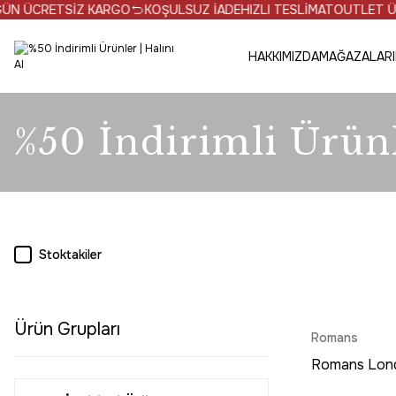
TSİZ KARGO
KOŞULSUZ İADE
HIZLI TESLİMAT
OUTLET ÜRÜNLERDE 
HAKKIMIZDA
MAĞAZALARI
%50 İndirimli Ürün
Stoktakiler
Ürün Grupları
Romans
Romans Lon
Beyaz Halı - 