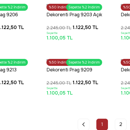
LET
OUTLET
Dekorenti
Deko
KADAR AYNI GÜN
ette %2 İndirim
%50
SAAT 16:30’a KADAR AYNI GÜN
İndirim
Sepette %2 İndirim
%5
Tü
RGO
KARGO
rag 9206
Dekorenti Prag 9203 Açık
Dek
Modern Örgü
Gri – Modern Örgü Saçaklı
Koy
1.122,50 TL
1.122,50 TL
2.245,00 TL
2.24
şak Tuşeli
Yumuşak Tuşeli
Saça
Sepette
Sepet
lı
İskandinav Halı
İska
1.100,05 TL
1.1
LET
OUTLET
Dekorenti
Deko
lerde Ücretsiz
ette %2 İndirim
%50
İndirim
HIZLI TESLİMAT
Sepette %2 İndirim
%5
SAA
rgo
rag 9213
Dekorenti Prag 9209
Dek
rn Örgü
Krem – Modern Örgü
Kre
1.122,50 TL
1.122,50 TL
2.245,00 TL
2.24
şak Tuşeli
Saçaklı Yumuşak Tuşeli
Saça
Sepette
Sepet
lı
İskandinav Halı
İska
1.100,05 TL
1.1
1
2