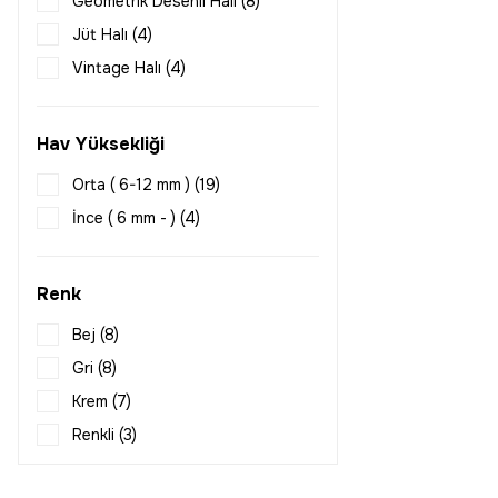
Geometrik Desenli Halı (8)
120x160 (2)
Jüt Halı (4)
120x180 (24)
Vintage Halı (4)
120x200 (21)
Sisal Halı (4)
120x230 (2)
Modern Halı (4)
Hav Yüksekliği
120x250 (17)
Çerçeveli Halı (2)
120x300 (21)
Orta ( 6-12 mm ) (19)
120x350 (21)
İnce ( 6 mm - ) (4)
120x400 (21)
120x450 (21)
Renk
120x500 (21)
Bej (8)
160x160 (2)
Gri (8)
160x180 (2)
Krem (7)
160x200 (21)
Renkli (3)
160x230 (24)
160x240 (2)