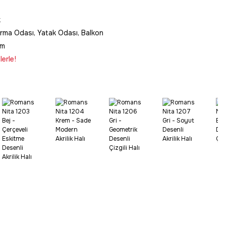
k
rma Odası, Yatak Odası, Balkon
im
erle!