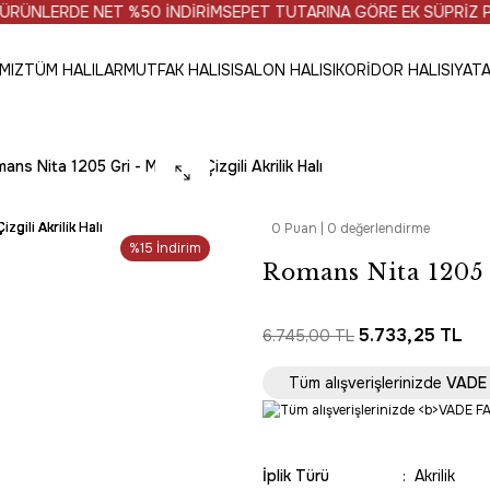
ERDE NET %50 İNDİRİM
SEPET TUTARINA GÖRE EK SÜPRİZ PRO
MIZ
TÜM HALILAR
MUTFAK HALISI
SALON HALISI
KORİDOR HALISI
YATA
ans Nita 1205 Gri - Modern Çizgili Akrilik Halı
0 Puan | 0 değerlendirme
%15 İndirim
Romans Nita 1205 
5.733,25 TL
6.745,00 TL
Tüm alışverişlerinizde
VADE 
İplik Türü
Akrilik