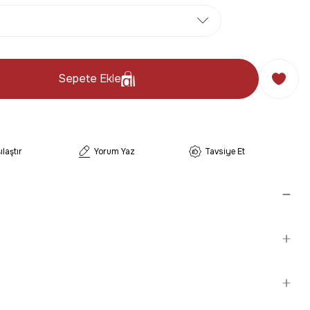
Sepete Ekle
ılaştır
Yorum Yaz
Tavsiye Et