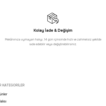
alı
Kolay İade & Değişim
Romans
%15
İndirim
Romans Nita 1208 Bej - Soyut Desenli Çizgili Halı
Mekânınıza uymayan halıyı, 14 gün içinsinde hızlı ve zahmetsiz şekilde
iade edebilir veya değiştirebilirsiniz.
5.733,25 TL
6.745,00 TL
R KATEGORİLER
ünler
alısı