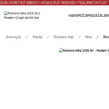
 ÜCRETSİZ KARGO
KOŞULSUZ İADE
HIZLI TESLİMAT
OUTLET ÜRÜNL
HAKKIMIZDA
MAĞAZALARI
Anasayfa
Marka
Romans Halı
Nita
Rom