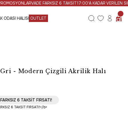
MOSYONLAR
VADE FARKSIZ 6 TAKSİT
17:00'A KADAR VERİLEN SİPARİ
K ODASI HALISI
OUTLET
Gri - Modern Çizgili Akrilik Halı
FARKSIZ 6 TAKSİT FIRSATI!