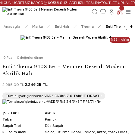
NI GÜN ÜCRETSİZ KARGO
KOŞULSUZ İADE
HIZLI TESLİMAT
OUTLET ÜRÜNLERDE
Anasayfa
Marka
Enti Halı
Thema
Enti Thema 9408
%25 İndirim
0 Puan | 0 değerlendirme
Enti Thema 9408 Bej - Mermer Desenli Modern
Akrilik Halı
2.995,00 TL
2.246,25 TL
PROMOSYONLU ÜRÜN
Tüm alışverişlerinizde
VADE FARKSIZ 6 TAKSİT FIRSATI!
Tüm Alışverişlerde Ücretsiz Kargo
İplik Türü
Akrilik
Taban
Pamuk
Saçak Tipi
Düz Saçak
Kullanım Alanı
Salon, Oturma Odası, Koridor, Antre, Yatak Odası,