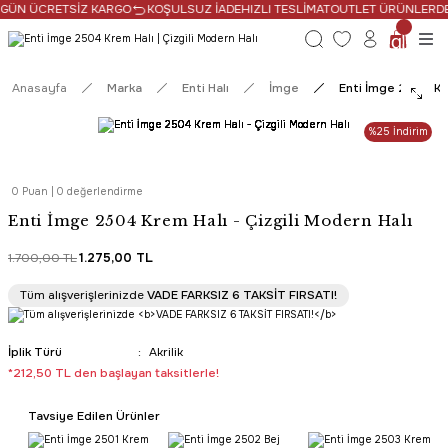
 GÜN ÜCRETSİZ KARGO
KOŞULSUZ İADE
HIZLI TESLİMAT
OUTLET ÜRÜNLERDE N
Anasayfa
Marka
Enti Halı
İmge
Enti İmge 2504 Kre
%25 İndirim
0 Puan | 0 değerlendirme
Enti İmge 2504 Krem Halı - Çizgili Modern Halı
1.700,00 TL
1.275,00 TL
Tüm Alışverişlerde Ücretsiz Kargo
Tüm alışverişlerinizde
VADE FARKSIZ 6 TAKSİT FIRSATI!
HIZLI TESLİMAT
İplik Türü
Akrilik
*212,50 TL den başlayan taksitlerle!
Tavsiye Edilen Ürünler