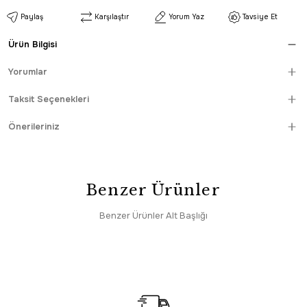
Paylaş
Karşılaştır
Yorum Yaz
Tavsiye Et
Ürün Bilgisi
Yorumlar
Taksit Seçenekleri
Önerileriniz
Benzer Ürünler
Benzer Ürünler Alt Başlığı
HIZLI TESLİMAT
Enti
Sepette %5 İndirim
SAAT 16:30’a KADAR AYNI GÜN KARGO
Enti Eliza 4321 Gri - Modern Dokulu Akrilik Halı
4.495,00 TL