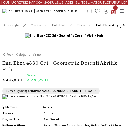
NI GÜN ÜCRETSİZ KARGO
KOŞULSUZ İADE
HIZLI TESLİMAT
OUTLET ÜRÜNLERDE
Anasayfa
Marka
Enti Halı
Eliza
Enti Eliza 4330 Gri
0 Puan | 0 değerlendirme
Enti Eliza 4330 Gri - Geometrik Desenli Akrilik
Halı
Sepette
4.495,00 TL
4.270,25 TL
SAAT 16:30’a KADAR AYNI GÜN KARGO
Tüm alışverişlerinizde
VADE FARKSIZ 6 TAKSİT FIRSATI!
PROMOSYONLU ÜRÜN
İplik Türü
Akrilik
Taban
Pamuk
Saçak Tipi
Düz Saçak
Kullanım Alanı
Salon, Oturma Odası,Koridor, Antre, Yatak Odası,