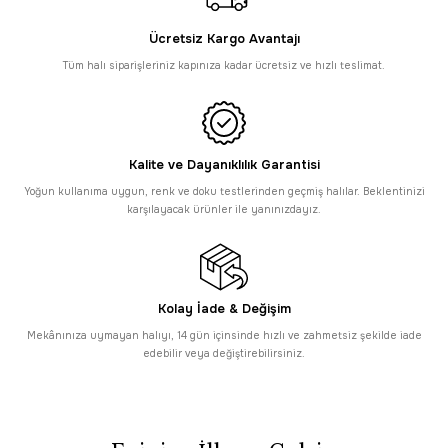
Sepette
4.270,25 TL
Ücretsiz Kargo Avantajı
SAAT 16:30’a KADAR AYNI GÜN KARGO
Enti
Sepette %5 İndirim
PROMOSYONLU ÜRÜN
Tüm halı siparişleriniz kapınıza kadar ücretsiz ve hızlı teslimat.
Enti Eliza 4322 Gri - Modern Desenli Akrilik Halı
4.495,00 TL
Sepette
4.270,25 TL
Kalite ve Dayanıklılık Garantisi
HIZLI TESLİMAT
Enti
Sepette %5 İndirim
Yoğun kullanıma uygun, renk ve doku testlerinden geçmiş halılar. Beklentinizi
SAAT 16:30’a KADAR AYNI GÜN KARGO
karşılayacak ürünler ile yanınızdayız.
Enti Eliza 4324 Vizon - Etnik Desenli Akrilik Halı
4.495,00 TL
Sepette
4.270,25 TL
Kolay İade & Değişim
HIZLI TESLİMAT
Enti
Sepette %5 İndirim
Mekânınıza uymayan halıyı, 14 gün içinsinde hızlı ve zahmetsiz şekilde iade
SAAT 16:30’a KADAR AYNI GÜN KARGO
edebilir veya değiştirebilirsiniz.
Enti Eliza 4325 Vizon - Minimal Kabartmalı Modern Halı
4.495,00 TL
Sepette
4.270,25 TL