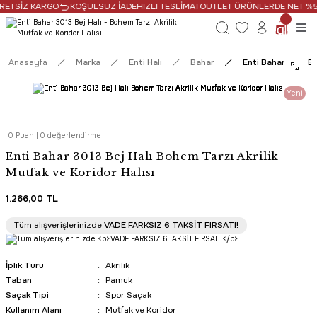
RETSİZ KARGO
KOŞULSUZ İADE
HIZLI TESLİMAT
OUTLET ÜRÜNLERDE NET %50
Anasayfa
Marka
Enti Halı
Bahar
Enti Bahar 3013 Be
Yeni
0 Puan | 0 değerlendirme
Enti Bahar 3013 Bej Halı Bohem Tarzı Akrilik
Mutfak ve Koridor Halısı
1.266,00 TL
Tüm Alışverişlerde Ücretsiz Kargo
Tüm alışverişlerinizde
VADE FARKSIZ 6 TAKSİT FIRSATI!
HIZLI TESLİMAT
İplik Türü
Akrilik
Taban
Pamuk
Saçak Tipi
Spor Saçak
Kullanım Alanı
Mutfak ve Koridor