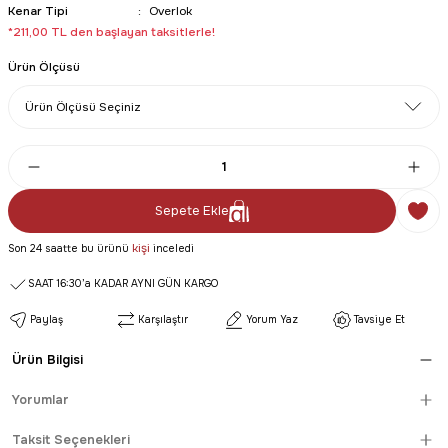
Kenar Tipi
Overlok
*211,00 TL den başlayan taksitlerle!
Ürün Ölçüsü
Sepete Ekle
kişi
Son 24 saatte bu ürünü
inceledi
SAAT 16:30’a KADAR AYNI GÜN KARGO
Paylaş
Karşılaştır
Yorum Yaz
Tavsiye Et
Ürün Bilgisi
Yorumlar
Taksit Seçenekleri