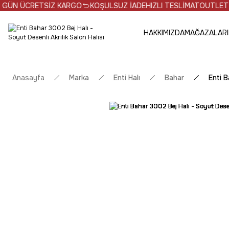
ÜN ÜCRETSİZ KARGO
KOŞULSUZ İADE
HIZLI TESLİMAT
OUTLET ÜRÜN
HAKKIMIZDA
MAĞAZALARI
Anasayfa
Marka
Enti Halı
Bahar
Enti B