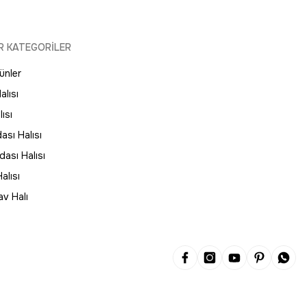
R KATEGORİLER
ünler
lon Halısı
alısı
ısı
ası Halısı
ası Halısı
alısı
av Halı
ı