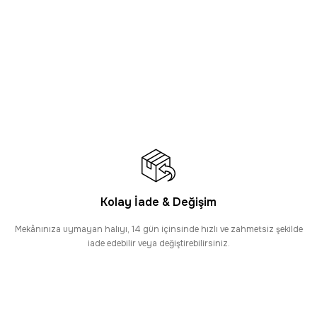
N KARGO
tme Desenli Antre Halısı
KARGO
rgo
e Desenli Mutfak Halısı
Kolay İade & Değişim
ı
Mekânınıza uymayan halıyı, 14 gün içinsinde hızlı ve zahmetsiz şekilde
iade edebilir veya değiştirebilirsiniz.