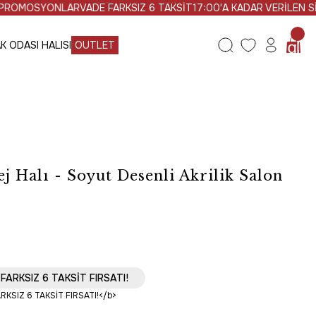
OMOSYONLAR
VADE FARKSIZ 6 TAKSİT
17:00'A KADAR VERİLEN SİPA
K ODASI HALISI
OUTLET
j Halı - Soyut Desenli Akrilik Salon
AYNI GÜN KARGO
FARKSIZ 6 TAKSİT FIRSATI!
Ücretsiz Kargo