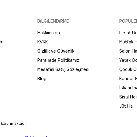
1.316,25 TL
1.755,00 TL
SAAT 16:30’a KADAR AYNI GÜN KARGO
BİLGİLENDİRME
POPÜLE
Enti
Yeni
Tüm Alışverişlerde Ücretsiz Kargo
Hakkımızda
Fırsat Ür
sı
Enti Bahar 3009 Multi Halı - Etnik Bordür Desenli Sa
%25
İndirim
ri
KVKK
Mutfak H
2.471,25 TL
3.295,00 TL
Gizlilik ve Güvenlik
Salon Hal
Para İade Politikamız
Yatak Od
Mesafeli Satış Sözleşmesi
Çocuk Od
Blog
Koridor H
İskandin
Sisal Hal
Jüt Halı
le korunmaktadır.