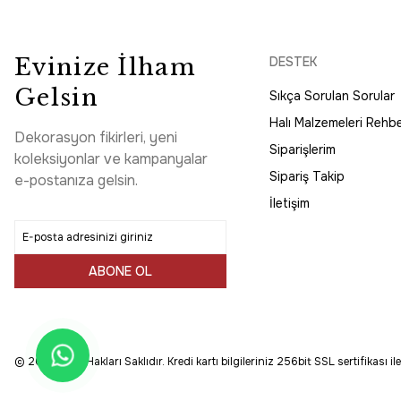
1.316,25 TL
1.755,00 TL
Tüm Alışverişlerde Ücretsiz Kargo
Evinize İlham
DESTEK
Enti
Yeni
HIZLI TESLİMAT
Gelsin
Sıkça Sorulan Sorular
Enti Bahar 3006 Bej Halı - Geometrik Dokulu Koridor Halı
%25
İndirim
Halı Malzemeleri Rehbe
Dekorasyon fikirleri, yeni
1.316,25 TL
1.755,00 TL
Siparişlerim
koleksiyonlar ve kampanyalar
Sipariş Takip
e-postanıza gelsin.
İletişim
ABONE OL
© 2025 Tüm Hakları Saklıdır. Kredi kartı bilgileriniz 256bit SSL sertifikası i