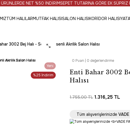
LERDE NET %50 İNDİRİM
SEPET TUTARINA GÖRE EK SÜPRİZ PR
MIZ
TÜM HALILAR
MUTFAK HALISI
SALON HALISI
KORİDOR HALISI
YATA
ahar 3002 Bej Halı - Soyut Desenli Akrilik Salon Halısı
0 Puan | 0 değerlendirme
Yeni
Enti Bahar 3002 Be
%25 İndirim
Halısı
1.316,25 TL
1.755,00 TL
SAAT 16:30’a KADAR 
Tüm alışverişlerinizde
VADE 
Tüm Alışverişlerde 