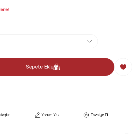
erle!
Sepete Ekle
ılaştır
Yorum Yaz
Tavsiye Et