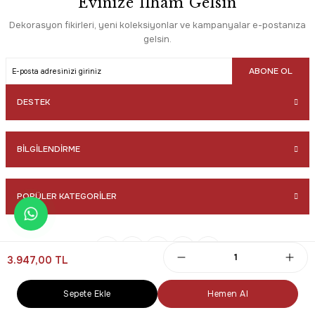
Evinize İlham Gelsin
Enti
SAAT 16:30’a KADAR AYNI GÜN KARGO
Enti Akik 8608 Krem - Modern Dokulu Akrilik Halı
Dekorasyon fikirleri, yeni koleksiyonlar ve kampanyalar e-postanıza
gelsin.
3.947,00 TL
ABONE OL
HIZLI TESLİMAT
Enti
SAAT 16:30’a KADAR AYNI GÜN KARGO
Enti Akik 8610 Krem - Modern Dokulu Akrilik Halı
DESTEK
3.947,00 TL
SAAT 16:30’a KADAR AYNI GÜN KARGO
BİLGİLENDİRME
Enti
Tüm Alışverişlerde Ücretsiz Kargo
Enti Akik 8611 Krem - Çizgili Bohem Akrilik Halı
POPÜLER KATEGORİLER
3.947,00 TL
SAAT 16:30’a KADAR AYNI GÜN KARGO
Enti
HIZLI TESLİMAT
Enti Akik 8615 Krem - Soyut Çizgili Akrilik Halı
3.947,00 TL
© 2025 Tüm Hakları Saklıdır. Kredi kartı bilgileriniz 256bit SSL sertifikası ile
korunmaktadır.
3.947,00 TL
Sepete Ekle
Hemen Al
Tüm Alışverişlerde Ücretsiz Kargo
Enti
ideasoft
ile
e-
HIZLI TESLİMAT
hazırlandı.