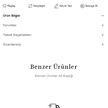
Paylaş
Karşılaştır
Yorum Yaz
Tavsiye Et
Ürün Bilgisi
Yorumlar
Taksit Seçenekleri
Önerileriniz
Benzer Ürünler
Benzer Ürünler Alt Başlığı
HIZLI TESLİMAT
Enti
SAAT 16:30’a KADAR AYNI GÜN KARGO
Enti Akik 8601 Beyaz - Klasik Desenli Akrilik Salon Halısı
3.947,00 TL