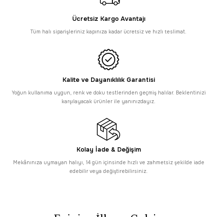
HIZLI TESLİMAT
Enti
SAAT 16:30’a KADAR AYNI GÜN KARGO
Ücretsiz Kargo Avantajı
Enti Akik 8606 Gri - Modern Geometrik Desenli Akrilik Halı
Tüm halı siparişleriniz kapınıza kadar ücretsiz ve hızlı teslimat.
3.947,00 TL
SAAT 16:30’a KADAR AYNI GÜN KARGO
Enti
Tüm Alışverişlerde Ücretsiz Kargo
Enti Akik 8607 Gri - Dokulu Geometrik Akrilik Halı
Kalite ve Dayanıklılık Garantisi
Yoğun kullanıma uygun, renk ve doku testlerinden geçmiş halılar. Beklentinizi
3.947,00 TL
karşılayacak ürünler ile yanınızdayız.
SAAT 16:30’a KADAR AYNI GÜN KARGO
Enti
HIZLI TESLİMAT
Enti Akik 8609 Gri - Çizgisel Dokulu Akrilik Halı
Kolay İade & Değişim
3.947,00 TL
Tüm Alışverişlerde Ücretsiz Kargo
Mekânınıza uymayan halıyı, 14 gün içinsinde hızlı ve zahmetsiz şekilde iade
Enti
edebilir veya değiştirebilirsiniz.
HIZLI TESLİMAT
Enti Akik 8614 Gri - Modern Retro Geometrik Akrilik Halı
3.947,00 TL
HIZLI TESLİMAT