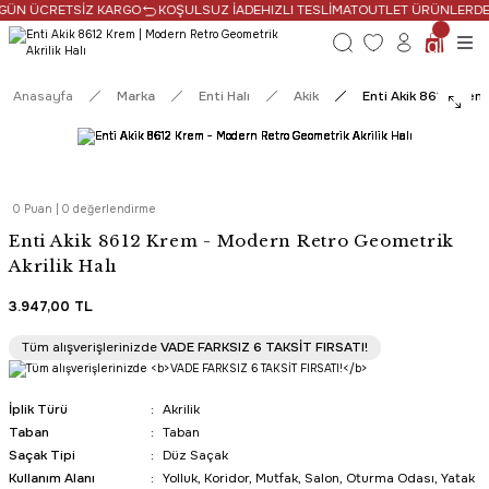
 GÜN ÜCRETSİZ KARGO
KOŞULSUZ İADE
HIZLI TESLİMAT
OUTLET ÜRÜNLERDE N
Anasayfa
Marka
Enti Halı
Akik
Enti Akik 8612 Krem
0 Puan | 0 değerlendirme
Enti Akik 8612 Krem - Modern Retro Geometrik
Akrilik Halı
3.947,00 TL
SAAT 16:30’a KADAR AYNI GÜN KARGO
Tüm alışverişlerinizde
VADE FARKSIZ 6 TAKSİT FIRSATI!
HIZLI TESLİMAT
İplik Türü
Akrilik
Taban
Taban
Saçak Tipi
Düz Saçak
Kullanım Alanı
Yolluk, Koridor, Mutfak, Salon, Oturma Odası, Yatak