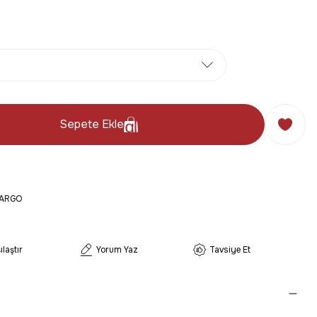
Sepete Ekle
KARGO
ılaştır
Yorum Yaz
Tavsiye Et