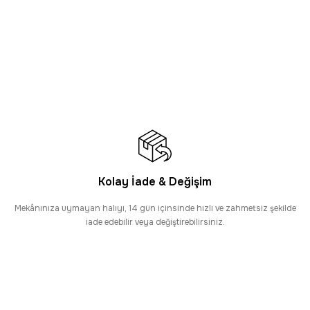
ndirim
i Halı
irim
lısı
Kolay İade & Değişim
Mekânınıza uymayan halıyı, 14 gün içinsinde hızlı ve zahmetsiz şekilde
iade edebilir veya değiştirebilirsiniz.
e %2 İndirim
ine Halısı