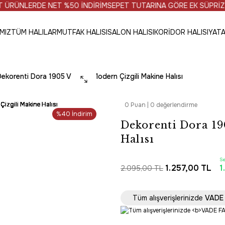
 NET %50 İNDİRİM
SEPET TUTARINA GÖRE EK SÜPRİZ PROMOSYO
MIZ
TÜM HALILAR
MUTFAK HALISI
SALON HALISI
KORİDOR HALISI
YATA
ekorenti Dora 1905 Vizon - Modern Çizgili Makine Halısı
0 Puan | 0 değerlendirme
%40 İndirim
Dekorenti Dora 19
Halısı
S
1.257,00 TL
1
2.095,00 TL
Tüm Alışverişlerde 
Tüm alışverişlerinizde
VADE 
HIZLI TES