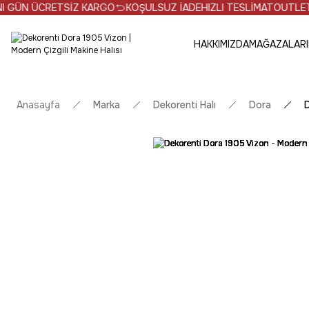
ETSİZ KARGO
KOŞULSUZ İADE
HIZLI TESLİMAT
OUTLET ÜRÜNLERDE
HAKKIMIZDA
MAĞAZALARI
Anasayfa
Marka
Dekorenti Halı
Dora
D