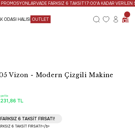
NLAR
VADE FARKSIZ 6 TAKSİT
17:00'A KADAR VERİLEN SİPARİŞLER
K ODASI HALISI
OUTLET
05 Vizon - Modern Çizgili Makine
epette
.231,86 TL
Ücretsiz Kargo
FARKSIZ 6 TAKSİT FIRSATI!
LİMAT